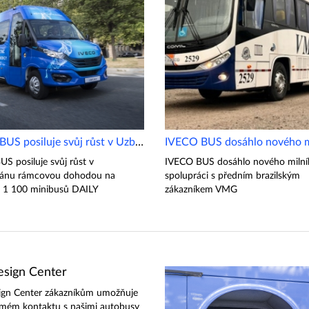
IVECO BUS posiluje svůj růst v Uzbekistánu
IVECO BUS dosáhlo nového m
S posiluje svůj růst v
IVECO BUS dosáhlo nového milní
tánu rámcovou dohodou na
spolupráci s předním brazilským
 1 100 minibusů DAILY
zákazníkem VMG
sign Center
ign Center zákazníkům umožňuje
ímém kontaktu s našimi autobusy