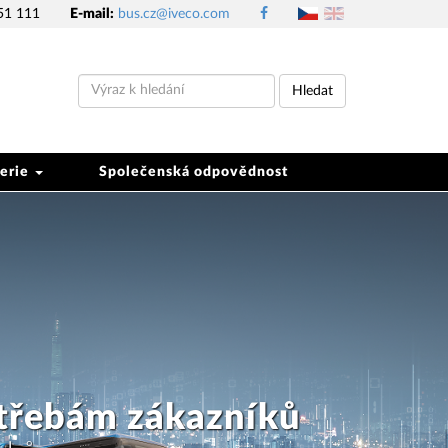
51 111
E-mail:
bus.cz@iveco.com
Hledat
erie
Společenská odpovědnost
 v Evropě