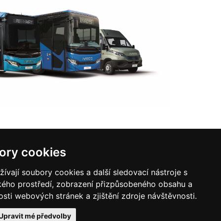
ory cookies
vají soubory cookies a další sledovací nástroje s
ského prostředí, zobrazení přizpůsobeného obsahu a
Ochrana osobních
ra
Kontakty
údajů
sti webových stránek a zjištění zdroje návštěvnosti.
Upravit mé předvolby