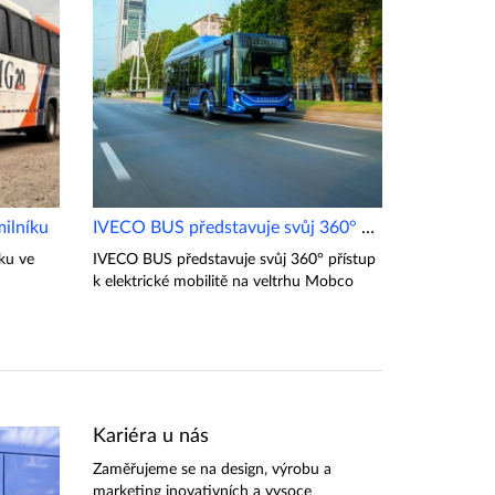
ilníku
IVECO BUS představuje svůj 360° přístup k elektrické mobilitě
ku ve
IVECO BUS představuje svůj 360° přístup
k elektrické mobilitě na veltrhu Mobco
Kariéra u nás
Zaměřujeme se na design, výrobu a
marketing inovativních a vysoce