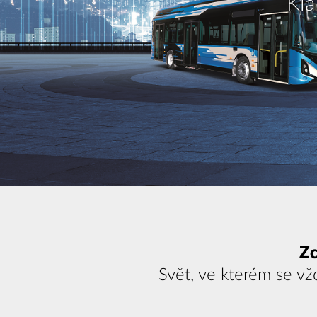
Zc
Svět, ve kterém se vžd