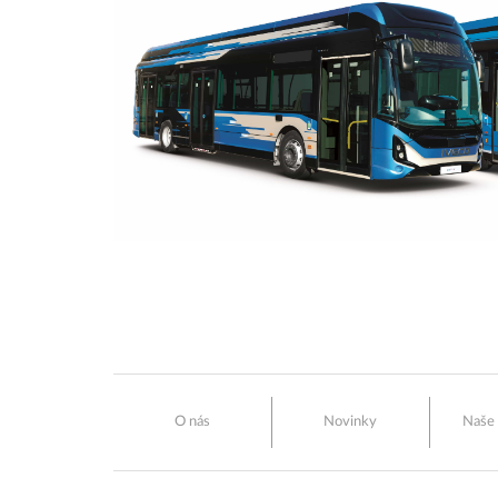
O nás
Novinky
Naše