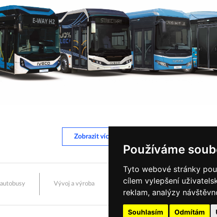
Zobrazit více informací
Používáme soub
Tyto webové stránky použí
cílem vylepšení uživatel
 autobusy
Vývoj a výroba
Prodej a servis
Karié
reklam, analýzy návštěvno
Souhlasím
Odmítám