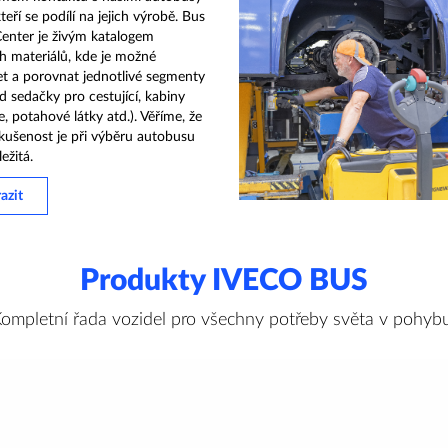
kteří se podílí na jejich výrobě. Bus
enter je živým katalogem
h materiálů, kde je možné
t a porovnat jednotlivé segmenty
ad sedačky pro cestující, kabiny
e, potahové látky atd.). Věříme, že
kušenost je při výběru autobusu
ežitá.
azit
Produkty IVECO BUS
ompletní řada vozidel pro všechny potřeby světa v pohyb