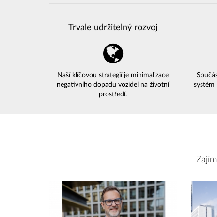
Trvale udržitelný rozvoj
Naší klíčovou strategií je minimalizace
Součás
negativního dopadu vozidel na životní
systém 
prostředí.
Zajím