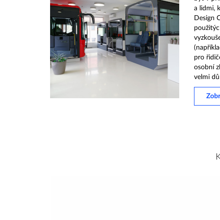
a lidmi, 
Design C
použitýc
vyzkouše
(napříkl
pro řidič
osobní z
velmi důl
Zobr
K