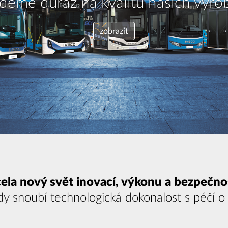
Vydejte se spolu s námi na cestu.
zobrazit
ela nový svět inovací, výkonu a bezpečno
y snoubí technologická dokonalost s péčí o li