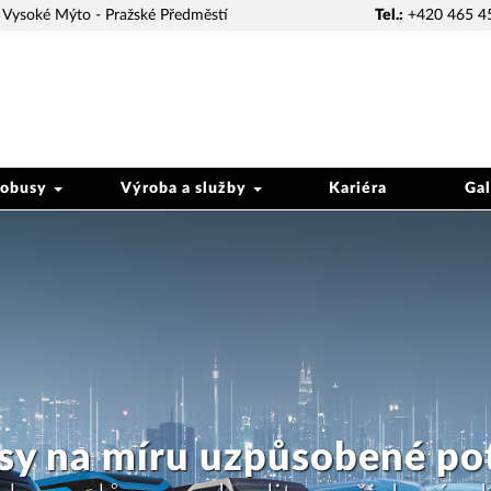
Vysoké Mýto - Pražské Předměstí
Tel.:
+420 465 4
tobusy
Výroba a služby
Kariéra
Gal
větším výrobcem autobusů