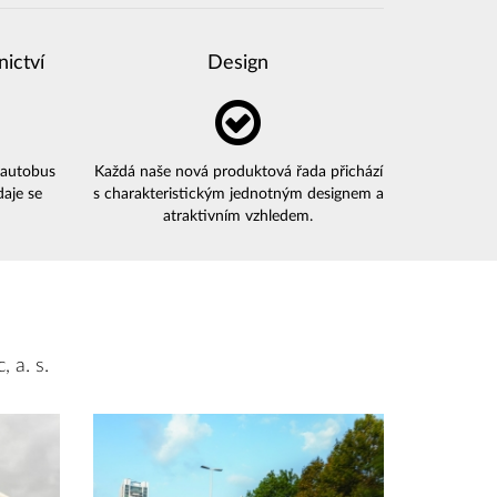
nictví
Design
 autobus
Každá naše nová produktová řada přichází
daje se
s charakteristickým jednotným designem a
atraktivním vzhledem.
 a. s.