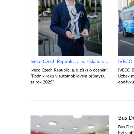
Iveco Czech Republic, a. s. získalo ocenění
Iveco Czech Republic, a. s. získalo ocenění
IVECO BU
“Podnik roku v automobilovém průmyslu
Uzbekis
za rok 2025”
dodávku
Bus De
Bus Des
být v př