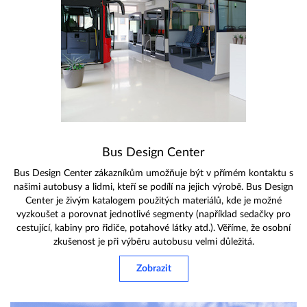
Bus Design Center
Bus Design Center zákazníkům umožňuje být v přímém kontaktu s
našimi autobusy a lidmi, kteří se podílí na jejich výrobě. Bus Design
Center je živým katalogem použitých materiálů, kde je možné
vyzkoušet a porovnat jednotlivé segmenty (například sedačky pro
cestující, kabiny pro řidiče, potahové látky atd.). Věříme, že osobní
zkušenost je při výběru autobusu velmi důležitá.
Zobrazit