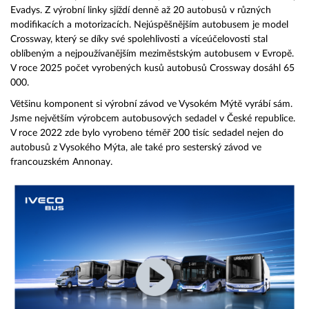
Evadys. Z výrobní linky sjíždí denně až 20 autobusů v různých
modifikacích a motorizacích. Nejúspěšnějším autobusem je model
Crossway, který se díky své spolehlivosti a víceúčelovosti stal
oblíbeným a nejpoužívanějším meziměstským autobusem v Evropě.
V roce 2025 počet vyrobených kusů autobusů Crossway dosáhl 65
000.
Většinu komponent si výrobní závod ve Vysokém Mýtě vyrábí sám.
Jsme největším výrobcem autobusových sedadel v České republice.
V roce 2022 zde bylo vyrobeno téměř 200 tisíc sedadel nejen do
autobusů z Vysokého Mýta, ale také pro sesterský závod ve
francouzském Annonay.