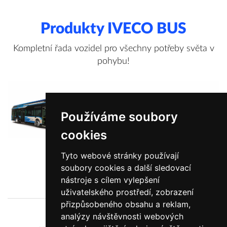
Produkty IVECO BUS
Kompletní řada vozidel pro všechny potřeby světa v
pohybu!
Používáme soubory
cookies
Tyto webové stránky používají
soubory cookies a další sledovací
Zobrazit více informací
nástroje s cílem vylepšení
uživatelského prostředí, zobrazení
přizpůsobeného obsahu a reklam,
analýzy návštěvnosti webových
O nás
Novinky