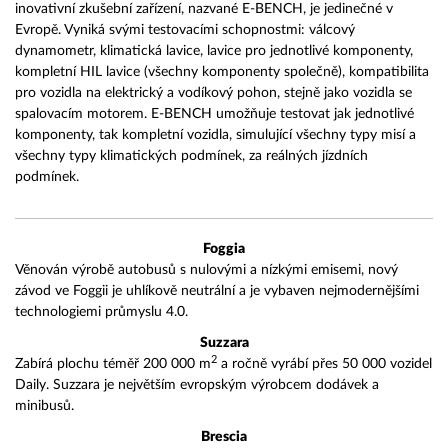
inovativní zkušební zařízení, nazvané E-BENCH, je jedinečné v
Evropě. Vyniká svými testovacími schopnostmi: válcový
dynamometr, klimatická lavice, lavice pro jednotlivé komponenty,
kompletní HIL lavice (všechny komponenty společně), kompatibilita
pro vozidla na elektrický a vodíkový pohon, stejně jako vozidla se
spalovacím motorem. E-BENCH umožňuje testovat jak jednotlivé
komponenty, tak kompletní vozidla, simulující všechny typy misí a
všechny typy klimatických podmínek, za reálných jízdních
podmínek.
Foggia
Věnován výrobě autobusů s nulovými a nízkými emisemi, nový
závod ve Foggii je uhlíkově neutrální a je vybaven nejmodernějšími
technologiemi průmyslu 4.0.
Suzzara
2
Zabírá plochu téměř 200 000 m
a ročně vyrábí přes 50 000 vozidel
Daily. Suzzara je největším evropským výrobcem dodávek a
minibusů.
Brescia