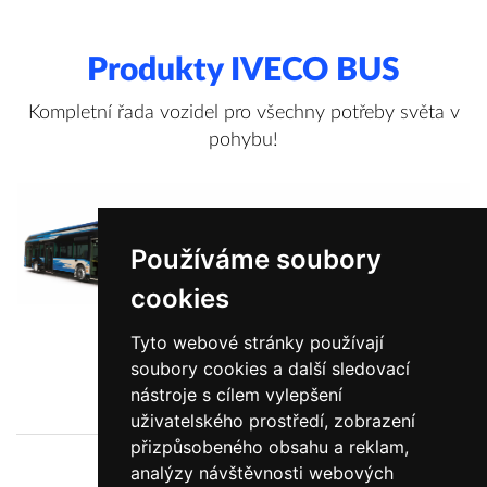
Produkty IVECO BUS
Kompletní řada vozidel pro všechny potřeby světa v
pohybu!
Používáme soubory
cookies
Tyto webové stránky používají
soubory cookies a další sledovací
Zobrazit více informací
nástroje s cílem vylepšení
uživatelského prostředí, zobrazení
přizpůsobeného obsahu a reklam,
analýzy návštěvnosti webových
O nás
Novinky