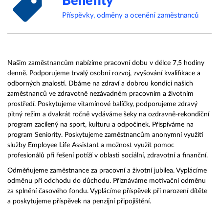
Benefity
Příspěvky, odměny a ocenění zaměstnanců
Našim zaměstnancům nabízíme pracovní dobu v délce 7,5 hodiny
denně. Podporujeme trvalý osobní rozvoj, zvyšování kvalifikace a
odborných znalostí. Dbáme na zdraví a dobrou kondici našich
zaměstnanců ve zdravotně nezávadném pracovním a životním
prostředí. Poskytujeme vitamínové balíčky, podporujeme zdravý
pitný režim a dvakrát ročně vydáváme šeky na ozdravně-rekondiční
program zacílený na sport, kulturu a odpočinek. Přispíváme na
program Seniority. Poskytujeme zaměstnancům anonymní využití
služby Employee Life Assistant a možnost využít pomoc
profesionálů při řešení potíží v oblasti sociální, zdravotní a finanční.
Odměňujeme zaměstnance za pracovní a životní jubilea. Vyplácíme
odměnu při odchodu do důchodu. Přiznáváme motivační odměnu
za splnění časového fondu. Vyplácíme příspěvek při narození dítěte
a poskytujeme příspěvek na penzijní připojištění.