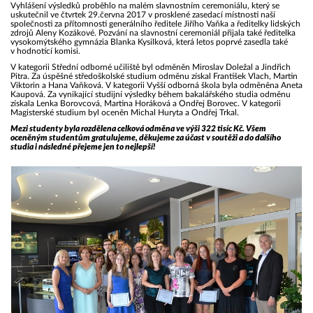
Vyhlášení výsledků proběhlo na malém slavnostním ceremoniálu, který se
uskutečnil ve čtvrtek 29.června 2017 v prosklené zasedací místnosti naší
společnosti za přítomnosti generálního ředitele Jiřího Vaňka a ředitelky lidských
zdrojů Aleny Kozákové. Pozvání na slavnostní ceremoniál přijala také ředitelka
vysokomýtského gymnázia Blanka Kysilková, která letos poprvé zasedla také
v hodnotící komisi.
V kategorii Střední odborné učiliště byl odměněn Miroslav Doležal a Jindřich
Pitra. Za úspěšné středoškolské studium odměnu získal František Vlach, Martin
Viktorin a Hana Vaňková. V kategorii Vyšší odborná škola byla odměněna Aneta
Kaupová. Za vynikající studijní výsledky během bakalářského studia odměnu
získala Lenka Borovcová, Martina Horáková a Ondřej Borovec. V kategorii
Magisterské studium byl oceněn Michal Huryta a Ondřej Trkal.
Mezi studenty byla rozdělena celková odměna ve výši 322 tisíc Kč. Všem
oceněným studentům gratulujeme, děkujeme za účast v soutěži a do dalšího
studia i následné přejeme jen to nejlepší!