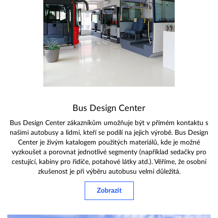
Bus Design Center
Bus Design Center zákazníkům umožňuje být v přímém kontaktu s
našimi autobusy a lidmi, kteří se podílí na jejich výrobě. Bus Design
Center je živým katalogem použitých materiálů, kde je možné
vyzkoušet a porovnat jednotlivé segmenty (například sedačky pro
cestující, kabiny pro řidiče, potahové látky atd.). Věříme, že osobní
zkušenost je při výběru autobusu velmi důležitá.
Zobrazit