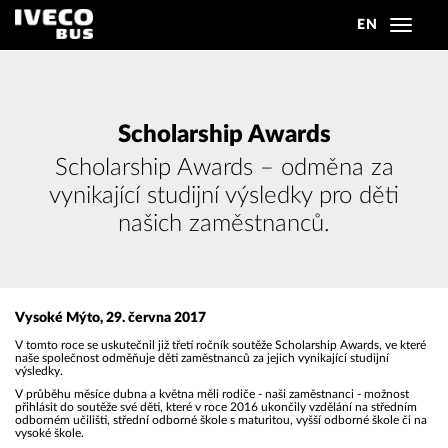
EN
Toggle
navigat
Scholarship Awards
Scholarship Awards – odměna za
vynikající studijní výsledky pro děti
našich zaměstnanců.
Vysoké Mýto, 29. června 2017
V tomto roce se uskutečnil již třetí ročník soutěže Scholarship Awards, ve které
naše společnost odměňuje děti zaměstnanců za jejich vynikající studijní
výsledky.
V průběhu měsíce dubna a května měli rodiče - naši zaměstnanci - možnost
přihlásit do soutěže své děti, které v roce 2016 ukončily vzdělání na středním
odborném učilišti, střední odborné škole s maturitou, vyšší odborné škole či na
vysoké škole.