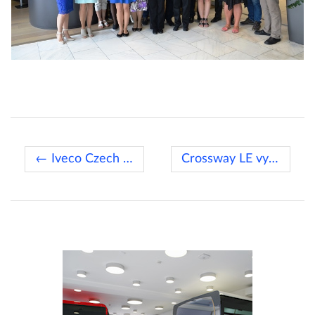
← Iveco Czech Republic hodnotí rok 2016 jako velmi úspěšný
Crossway LE vyhrál v soutěži International Bus & Coach →