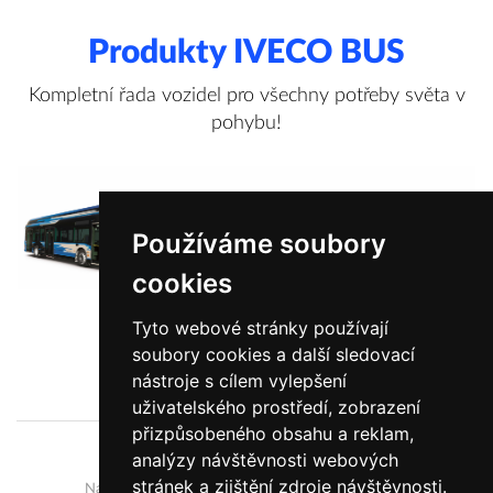
Produkty IVECO BUS
Kompletní řada vozidel pro všechny potřeby světa v
pohybu!
Používáme soubory
cookies
Tyto webové stránky používají
soubory cookies a další sledovací
Zobrazit více informací
nástroje s cílem vylepšení
uživatelského prostředí, zobrazení
přizpůsobeného obsahu a reklam,
analýzy návštěvnosti webových
O nás
Novinky
stránek a zjištění zdroje návštěvnosti.
Naše autobusy
Vývoj a výroba