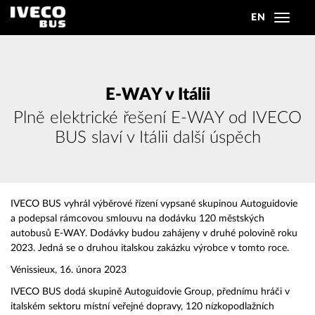
EN
Toggle
navigat
E-WAY v Itálii
Plně elektrické řešení E-WAY od IVECO
BUS slaví v Itálii další úspěch
IVECO BUS vyhrál výběrové řízení vypsané skupinou Autoguidovie
a podepsal rámcovou smlouvu na dodávku 120 městských
autobusů E-WAY. Dodávky budou zahájeny v druhé polovině roku
2023. Jedná se o druhou italskou zakázku výrobce v tomto roce.
Vénissieux, 16. února 2023
IVECO BUS dodá skupině Autoguidovie Group, přednímu hráči v
italském sektoru místní veřejné dopravy, 120 nízkopodlažních