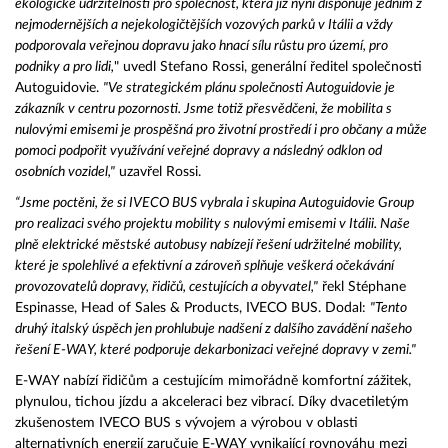
ekologické udržitelnosti pro společnost, která již nyní disponuje jedním z
nejmodernějších a nejekologičtějších vozových parků v Itálii a vždy
podporovala veřejnou dopravu jako hnací sílu růstu pro území, pro
podniky a pro lidi,
" uvedl Stefano Rossi, generální ředitel společnosti
Autoguidovie.
"Ve strategickém plánu společnosti Autoguidovie je
zákazník v centru pozornosti. Jsme totiž přesvědčeni, že mobilita s
nulovými emisemi je prospěšná pro životní prostředí i pro občany a může
pomoci podpořit využívání veřejné dopravy a následný odklon od
osobních vozidel,"
uzavřel Rossi.
“Jsme poctěni, že si IVECO BUS vybrala i skupina Autoguidovie Group
pro realizaci svého projektu mobility s nulovými emisemi v Itálii. Naše
plně elektrické městské autobusy nabízejí řešení udržitelné mobility,
které je spolehlivé a efektivní a zároveň splňuje veškerá očekávání
provozovatelů dopravy, řidičů, cestujících a obyvatel,"
řekl Stéphane
Espinasse, Head of Sales & Products, IVECO BUS. Dodal:
"Tento
druhý italský úspěch jen prohlubuje nadšení z dalšího zavádění našeho
řešení E-WAY, které podporuje dekarbonizaci veřejné dopravy v zemi."
E-WAY nabízí řidičům a cestujícím mimořádně komfortní zážitek,
plynulou, tichou jízdu a akceleraci bez vibrací. Díky dvacetiletým
zkušenostem IVECO BUS s vývojem a výrobou v oblasti
alternativních energií zaručuje E-WAY vynikající rovnováhu mezi