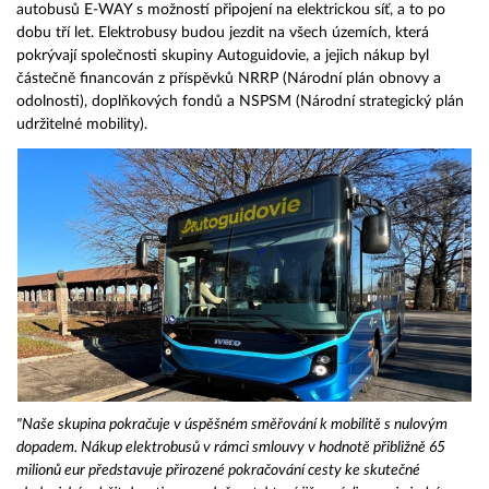
autobusů E-WAY s možností připojení na elektrickou síť, a to po
dobu tří let. Elektrobusy budou jezdit na všech územích, která
pokrývají společnosti skupiny Autoguidovie, a jejich nákup byl
částečně financován z příspěvků NRRP (Národní plán obnovy a
odolnosti), doplňkových fondů a NSPSM (Národní strategický plán
udržitelné mobility).
"Naše skupina pokračuje v úspěšném směřování k mobilitě s nulovým
dopadem. Nákup elektrobusů v rámci smlouvy v hodnotě přibližně 65
milionů eur představuje přirozené pokračování cesty ke skutečné