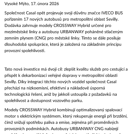
Vysoké Mýto, 17.
února 2026
Společnost Casal opět projevuje svoji důvěru značce IVECO BUS
pořízením 17 nových autobusů pro metropolitní oblast Sevilly.
Dodávka zahrnuje modely CROSSWAY Hybrid určené pro
meziměstské linky a autobusy URBANWAY poháněné stlačeným
zemním plynem (CNG) pro městské linky. Tímto se dále posiluje
dlouhodobá spolupráce, která je založená na základním principu
provozní spolehlivosti.
Tato nová investice má dvojí cíl: zlepšit kvalitu služeb pro cestující a
přispět k dekarbonizaci veřejné dopravy v metropolitní oblasti
Sevilly. Díky integraci těchto nových vozidel společnost Casal
přechází na nízkoemisní, efektivní a nákladově úsporná
technologická řešení, aniž by jakkoli ustoupila z požadavků na
spolehlivost a dostupnost vozového parku.
Modely CROSSWAY Hybrid kombinují optimalizovaný spalovací
motor s elektrickým systémem, který rekuperuje energii při brzdění,
čímž snižují spotřebu paliva a emise, zejména při proměnlivých
provozních podmínkách. Autobusy URBANWAY CNG nabízejí