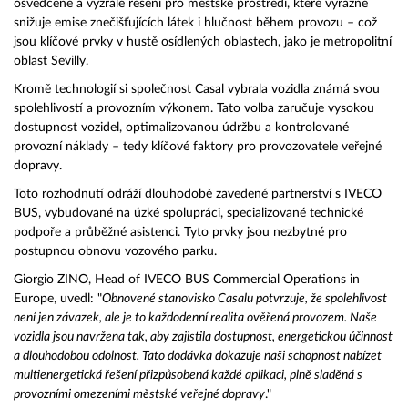
osvědčené a vyzrálé řešení pro městské prostředí, které výrazně
snižuje emise znečišťujících látek i hlučnost během provozu – což
jsou klíčové prvky v hustě osídlených oblastech, jako je metropolitní
oblast Sevilly.
Kromě technologií si společnost Casal vybrala vozidla známá svou
spolehlivostí a provozním výkonem. Tato volba zaručuje vysokou
dostupnost vozidel, optimalizovanou údržbu a kontrolované
provozní náklady – tedy klíčové faktory pro provozovatele veřejné
dopravy.
Toto rozhodnutí odráží dlouhodobě zavedené partnerství s IVECO
BUS, vybudované na úzké spolupráci, specializované technické
podpoře a průběžné asistenci. Tyto prvky jsou nezbytné pro
postupnou obnovu vozového parku.
Giorgio ZINO, Head of IVECO BUS Commercial Operations in
Europe, uvedl: "
Obnovené stanovisko Casalu potvrzuje, že spolehlivost
není jen závazek, ale je to každodenní realita ověřená provozem. Naše
vozidla jsou navržena tak, aby zajistila dostupnost, energetickou účinnost
a dlouhodobou odolnost. Tato dodávka dokazuje naši schopnost nabízet
multienergetická řešení přizpůsobená každé aplikaci, plně sladěná s
provozními omezeními městské veřejné dopravy
."