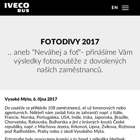
EN
Toggle
navigat
FOTODIVY 2017
.. aneb "Neváhej a foť"- přinášíme Vám
výsledky fotosoutěže z dovolených
naších zaměstnanců.
Vysoké Mýto, 6. října 2017
Do soutěže se přihlásilo 108 zaměstnanců
, ať už kmenových nebo
agenturních. Někteří nám zaslali fota ze zahraničí např. z Itálie,
Francie, Norska, Portugalska, USA, Indie, Irska, Japonska, Brazílie,
Chorvatska, Rakouska, Bulharska a jiní z krásných koutů České
republiky, např. z Máchova Jezera, Krkonoš, Lipna, Zvíkova, Rožnova
pod Radhoštěm, Prahy nebo z okolí Vysokého Mýta.
Fotografie byly posouzeny komisí a to hned z několika hledisek: