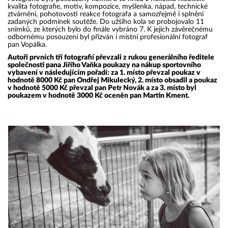
kvalita fotografie, motiv, kompozice, myšlenka, nápad, technické
ztvárnění, pohotovosti reakce fotografa a samozřejmě i splnění
zadaných podmínek soutěže. Do užšího kola se probojovalo 11
snímků, ze kterých bylo do finále vybráno 7. K jejich závěrečnému
odbornému posouzení byl přizván i místní profesionální fotograf
pan Vopálka.
Autoři prvních tří fotografií převzali z rukou generálního ředitele
společnosti pana Jiřího Vaňka poukazy na nákup sportovního
vybavení v následujícím pořadí: za 1. místo převzal poukaz v
hodnotě 8000 Kč pan Ondřej Mikulecký, 2. místo obsadil a poukaz
v hodnotě 5000 Kč převzal pan Petr Novák a za 3. místo byl
poukazem v hodnotě 3000 Kč oceněn pan Martin Kment.