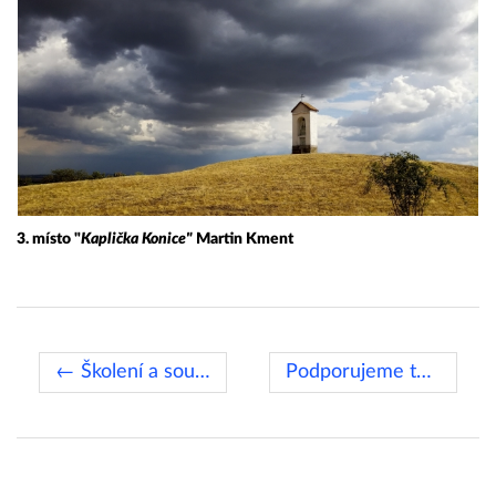
3. místo "
Kaplička Konice"
Martin Kment
← Školení a soutěž řidičů střední a východní Evropy 2017
Podporujeme technické vzdělání →