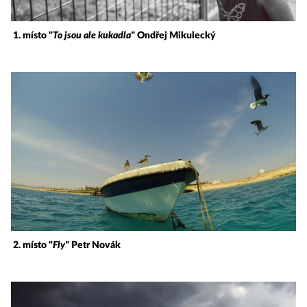
1. místo "
To jsou ale kukadla"
Ondřej Mikulecký
2. místo "
Fly"
Petr Novák