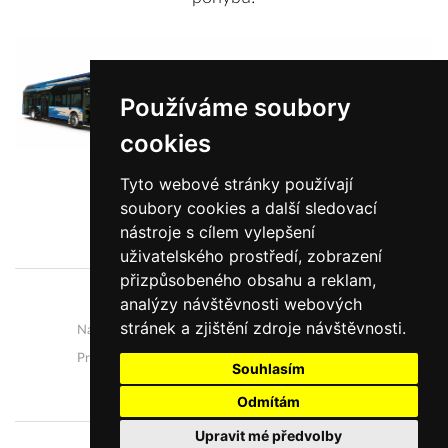
Používáme soubory
cookies
Tyto webové stránky používají
soubory cookies a další sledovací
Zobrazit více informací
nástroje s cílem vylepšení
uživatelského prostředí, zobrazení
přizpůsobeného obsahu a reklam,
analýzy návštěvnosti webových
O nás
Novinky
stránek a zjištění zdroje návštěvnosti.
Naše autobusy
Vývoj a výroba
Prodej a servis
Kariéra
Souhlasím
Kontakty
Ochrana osobních údajů
Odmítám
Upravit mé předvolby