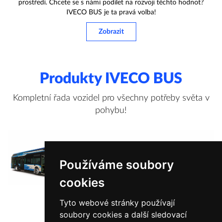
prostředí. Chcete se s námi podílet na rozvoji těchto hodnot?
IVECO BUS je ta pravá volba!
Zobrazit
Produkty IVECO BUS
Kompletní řada vozidel pro všechny potřeby světa v
pohybu!
Používáme soubory
cookies
Tyto webové stránky používají
soubory cookies a další sledovací
Zobrazit více informací