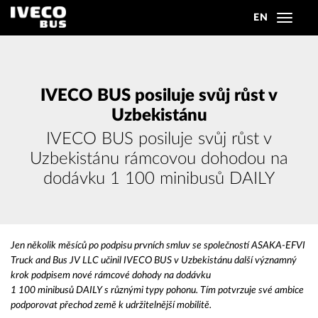
EN
Toggle
navigat
IVECO BUS posiluje svůj růst v
Uzbekistánu
IVECO BUS posiluje svůj růst v
Uzbekistánu rámcovou dohodou na
dodávku 1 100 minibusů DAILY
Jen několik měsíců po podpisu prvních smluv se společností ASAKA-EFVI
Truck and Bus JV LLC učinil IVECO BUS v Uzbekistánu další významný
krok podpisem nové rámcové dohody na dodávku
1 100 minibusů DAILY s různými typy pohonu. Tím potvrzuje své ambice
podporovat přechod země k udržitelnější mobilitě.