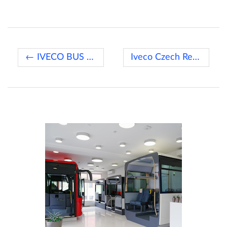
← IVECO BUS dosáhlo nového milníku
Iveco Czech Republic, a. s. získalo ocenění →