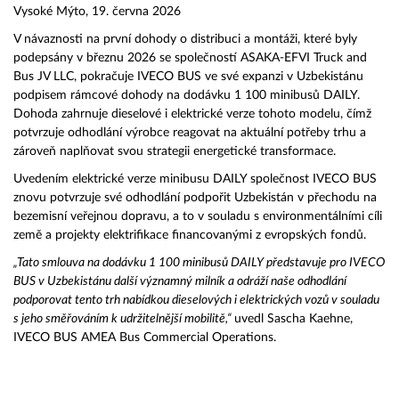
Vysoké Mýto, 19. června 2026
V návaznosti na první dohody o distribuci a montáži, které byly
podepsány v březnu 2026 se společností ASAKA-EFVI Truck and
Bus JV LLC, pokračuje IVECO BUS ve své expanzi v Uzbekistánu
podpisem rámcové dohody na dodávku 1 100 minibusů DAILY.
Dohoda zahrnuje dieselové i elektrické verze tohoto modelu, čímž
potvrzuje odhodlání výrobce reagovat na aktuální potřeby trhu a
zároveň naplňovat svou strategii energetické transformace.
Uvedením elektrické verze minibusu DAILY společnost IVECO BUS
znovu potvrzuje své odhodlání podpořit Uzbekistán v přechodu na
bezemisní veřejnou dopravu, a to v souladu s environmentálními cíli
země a projekty elektrifikace financovanými z evropských fondů.
„Tato smlouva na dodávku 1 100 minibusů DAILY představuje pro IVECO
BUS v Uzbekistánu další významný milník a odráží naše odhodlání
podporovat tento trh nabídkou dieselových i elektrických vozů v souladu
s jeho směřováním k udržitelnější mobilitě,“
uvedl Sascha Kaehne,
IVECO BUS AMEA Bus Commercial Operations.