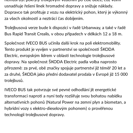
usnadňuje řešení linek hromadné dopravy a snižuje náklady.
Dopravce tak profituje z vozu na elektrický pohon, který je výkonný
za všech okolností a neztrácí čas dobíjením.
Trolejbusová verze bude k dispozici v řadě Urbanway, a také v řadě
Bus Rapid Transit Crealis, v obou případech v délkách 12 a 18 m.
Společnost IVECO BUS učinila další krok na poli elektromobility.
Tento produkt je vyvíjen v partnerství se společností ŠKODA
Electric, evropským lídrem v oblasti technologie trolejbusové
dopravy. Na společnost ŠKODA Electric padla volba naprosto
přirozeně: za prvé, obě značky spojuje partnerství již téměř 20 let a
za druhé, ŠKODA jako přední dodavatel prodala v Evropě již 15 000
trolejbusů.
IVECO BUS tak potvrzuje své pevné odhodlání jít energetické
transformaci naproti a nyní tedy rozšiřuje svou bohatou nabídku
alternativních pohonů (Natural Power na zemní plyn a biometan, a
hybridní vozy s elektro-dieselovým pohonem) o prověřenou
technologii trolejbusové dopravy.