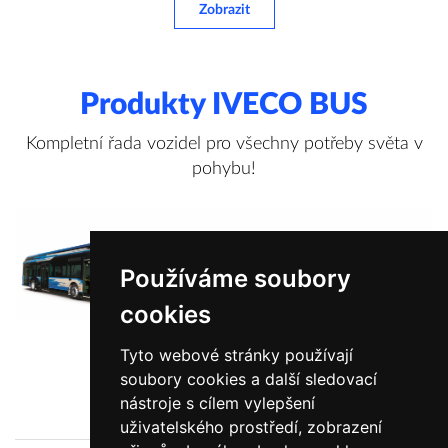
Zobrazit
Produkty IVECO BUS
Kompletní řada vozidel pro všechny potřeby světa v
pohybu!
Používáme soubory
cookies
Tyto webové stránky používají
soubory cookies a další sledovací
Zobrazit více informací
nástroje s cílem vylepšení
uživatelského prostředí, zobrazení