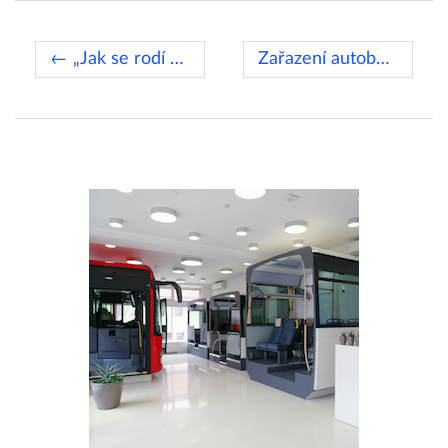
← „Jak se rodí autobus“
Zařazení autobusů nové generace do provozu →