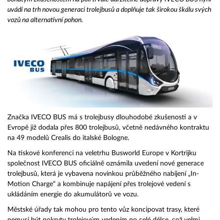
uvádí na trh novou generaci trolejbusů a doplňuje tak širokou škálu svých
vozů na alternativní pohon.
Značka IVECO BUS má s trolejbusy dlouhodobé zkušenosti a v
Evropě již dodala přes 800 trolejbusů, včetně nedávného kontraktu
na 49 modelů Crealis do italské Bologne.
Na tiskové konferenci na veletrhu Busworld Europe v Kortrijku
společnost IVECO BUS oficiálně oznámila uvedení nové generace
trolejbusů, která je vybavena novinkou průběžného nabíjení „In-
Motion Charge“ a kombinuje napájení přes trolejové vedení s
ukládáním energie do akumulátorů ve vozu.
Městské úřady tak mohou pro tento vůz koncipovat trasy, které
nemusí být pokryty trolejovým vedením po celé délce, což velmi