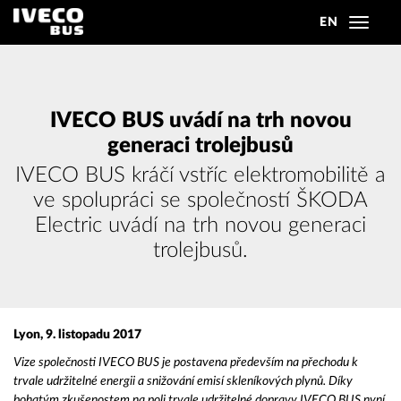
EN
Toggle
navigat
IVECO BUS uvádí na trh novou
generaci trolejbusů
IVECO BUS kráčí vstříc elektromobilitě a
ve spolupráci se společností ŠKODA
Electric uvádí na trh novou generaci
trolejbusů.
Lyon, 9. listopadu 2017
Vize společnosti IVECO BUS je postavena především na přechodu k
trvale udržitelné energii a snižování emisí skleníkových plynů. Díky
bohatým zkušenostem na poli trvale udržitelné dopravy IVECO BUS nyní