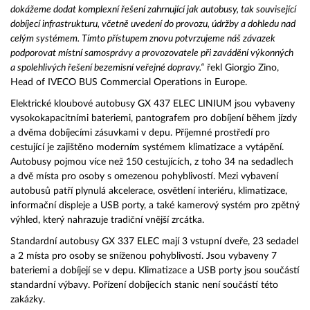
dokážeme dodat komplexní řešení zahrnující jak autobusy, tak související
dobíjecí infrastrukturu, včetně uvedení do provozu, údržby a dohledu nad
celým systémem. Tímto přístupem znovu potvrzujeme náš závazek
podporovat místní samosprávy a provozovatele při zavádění výkonných
a spolehlivých řešení bezemisní veřejné dopravy.“
řekl Giorgio Zino,
Head of IVECO BUS Commercial Operations in Europe.
Elektrické kloubové autobusy GX 437 ELEC LINIUM jsou vybaveny
vysokokapacitními bateriemi, pantografem pro dobíjení během jízdy
a dvěma dobíjecími zásuvkami v depu. Příjemné prostředí pro
cestující je zajištěno moderním systémem klimatizace a vytápění.
Autobusy pojmou více než 150 cestujících, z toho 34 na sedadlech
a dvě místa pro osoby s omezenou pohyblivostí. Mezi vybavení
autobusů patří plynulá akcelerace, osvětlení interiéru, klimatizace,
informační displeje a USB porty, a také kamerový systém pro zpětný
výhled, který nahrazuje tradiční vnější zrcátka.
Standardní autobusy GX 337 ELEC mají 3 vstupní dveře, 23 sedadel
a 2 místa pro osoby se sníženou pohyblivostí. Jsou vybaveny 7
bateriemi a dobíjejí se v depu. Klimatizace a USB porty jsou součástí
standardní výbavy. Pořízení dobíjecích stanic není součástí této
zakázky.