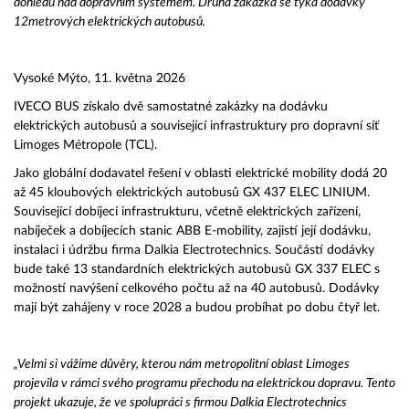
dohledu nad dopravním systémem. Druhá zakázka se týká dodávky
12metrových elektrických autobusů.
Vysoké Mýto, 11. května 2026
IVECO BUS získalo dvě samostatné zakázky na dodávku
elektrických autobusů a související infrastruktury pro dopravní síť
Limoges Métropole (TCL).
Jako globální dodavatel řešení v oblasti elektrické mobility dodá 20
až 45 kloubových elektrických autobusů GX 437 ELEC LINIUM.
Související dobíjecí infrastrukturu, včetně elektrických zařízení,
nabíječek a dobíjecích stanic ABB E-mobility, zajistí její dodávku,
instalaci i údržbu firma Dalkia Electrotechnics. Součástí dodávky
bude také 13 standardních elektrických autobusů GX 337 ELEC s
možností navýšení celkového počtu až na 40 autobusů. Dodávky
mají být zahájeny v roce 2028 a budou probíhat po dobu čtyř let.
„Velmi si vážíme důvěry, kterou nám metropolitní oblast Limoges
projevila v rámci svého programu přechodu na elektrickou dopravu. Tento
projekt ukazuje, že ve spolupráci s firmou Dalkia Electrotechnics