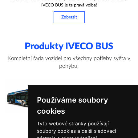
IVECO BUS je ta pravá volba!
Zobrazit
Produkty IVECO BUS
Kompletní řada vozidel pro všechny potřeby světa v
pohybu!
Používáme soubory
cookies
Tyto webové stránky používají
soubory cookies a další sledovací
Zobrazit více informací