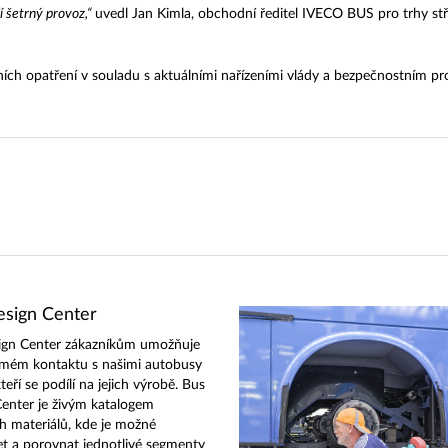
í šetrný provoz,“
uvedl Jan Kimla, obchodní ředitel IVECO BUS pro trhy st
ích opatření v souladu s aktuálními nařízeními vlády a bezpečnostním pr
sign Center
ign Center zákazníkům umožňuje
ímém kontaktu s našimi autobusy
kteří se podílí na jejich výrobě. Bus
enter je živým katalogem
h materiálů, kde je možné
t a porovnat jednotlivé segmenty