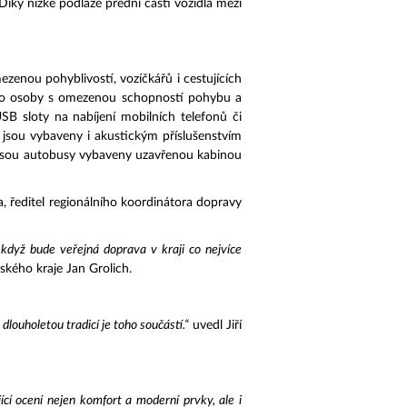
 Díky nízké podlaze přední částí vozidla mezi
nou pohyblivostí, vozíčkářů i cestujících
y pro osoby s omezenou schopností pohybu a
SB sloty na nabíjení mobilních telefonů či
 jsou vybaveny i akustickým příslušenstvím
9 jsou autobusy vybaveny uzavřenou kabinou
a, ředitel regionálního koordinátora dopravy
 když bude veřejná doprava v kraji co nejvíce
kého kraje Jan Grolich.
ouholetou tradicí je toho součástí.“
uvedl Jiří
cí ocení nejen komfort a moderní prvky, ale i