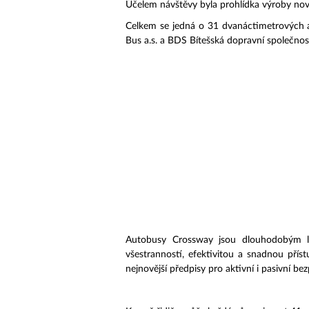
Účelem návštěvy byla prohlídka výroby nov
Celkem se jedná o 31 dvanáctimetrových 
Bus a.s. a BDS Bítešská dopravní společnost 
Autobusy Crossway jsou dlouhodobým l
všestranností, efektivitou a snadnou příst
nejnovější předpisy pro aktivní i pasivní be