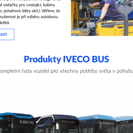
ad sedačky pro cestující, kabiny
e, potahové látky atd.). Věříme, že
kušenost je při výběru autobusu
ežitá.
azit
Produkty IVECO BUS
ompletní řada vozidel pro všechny potřeby světa v pohyb