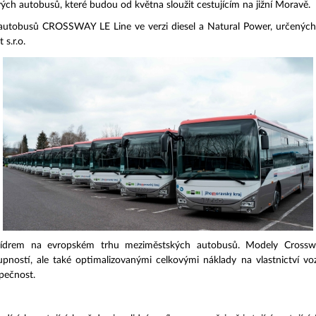
ých autobusů, které budou od května sloužit cestujícím na jižní Moravě.
autobusů CROSSWAY LE Line ve verzi diesel a Natural Power, určených 
s.r.o.
ídrem na evropském trhu meziměstských autobusů. Modely Crosswa
upností, ale také optimalizovanými celkovými náklady na vlastnictví vo
zpečnost.