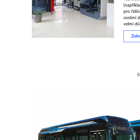
(napříkl
pro řidič
osobní z
velmi důl
Zobr
K