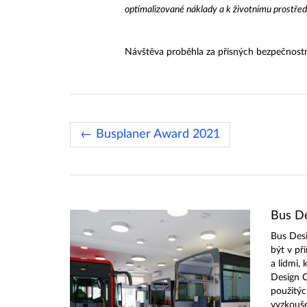
optimalizované náklady a k životnímu prostřed
Návštěva proběhla za přísných bezpečnostn
← Busplaner Award 2021
Bus De
Bus Des
být v př
a lidmi, 
Design C
použitýc
vyzkouše