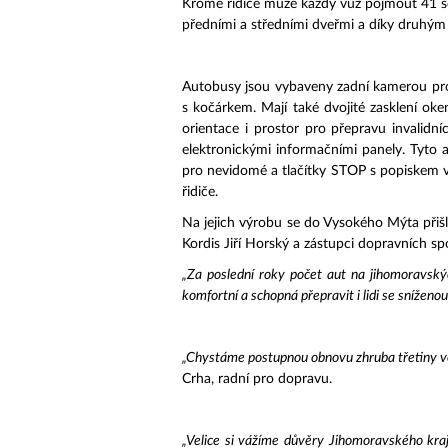
Kromě řidiče může každý vůz pojmout 41 sedíc
předními a středními dveřmi a díky druhým 
Autobusy jsou vybaveny zadní kamerou pro
s kočárkem. Mají také dvojité zasklení ok
orientace i prostor pro přepravu invalidn
elektronickými informačními panely. Tyto 
pro nevidomé a tlačítky STOP s popiskem v
řidiče.
Na jejich výrobu se do Vysokého Mýta přišli
Kordis Jiří Horský a zástupci dopravních sp
„Za poslední roky počet aut na jihomoravskýc
komfortní a schopná přepravit i lidi se sníženou m
„Chystáme postupnou obnovu zhruba třetiny voz
Crha, radní pro dopravu.
„
Velice si vážíme důvěry Jihomoravského kraje