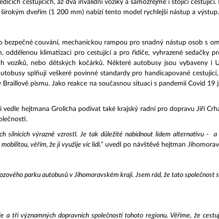
ích cestujících, až dva invalidní vozíky a samozřejmě i stojící cestující.
širokým dveřím (1 200 mm) nabízí tento model rychlejší nástup a výstup.
 bezpečné couvání, mechanickou rampou pro snadný nástup osob s omeze
en, oddělenou klimatizaci pro cestující a pro řidiče, vyhrazené sedačk
ích vozíků, nebo dětských kočárků. Některé autobusy jsou vybaveny i U
autobusy splňují veškeré povinné standardy pro handicapované cestující,
 Braillově písmu. Jako reakce na současnou situaci s pandemií Covid 1
 vedle hejtmana Grolicha podívat také krajský radní pro dopravu Jiří Crh
olečností.
h silnicích výrazně vzrostl. Je tak důležité nabídnout lidem alternativu - a
obilitou, věřím, že ji využije víc lidí.“
uvedl po návštěvě hejtman Jihomoravs
ového parku autobusů v Jihomoravském kraji. Jsem rád, že tato společnost s dl
 a tří významných dopravních společností tohoto regionu. Věříme, že cestují