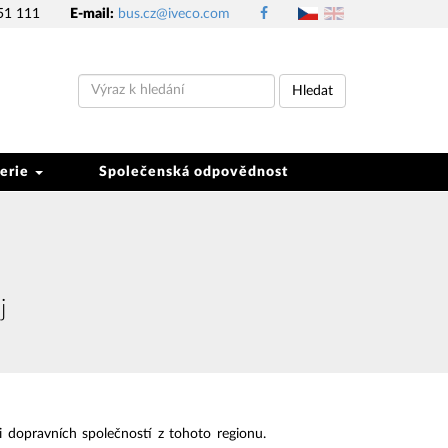
51 111
E-mail:
bus.cz@iveco.com
Hledat
erie
Společenská odpovědnost
j
dopravních společností z tohoto regionu.