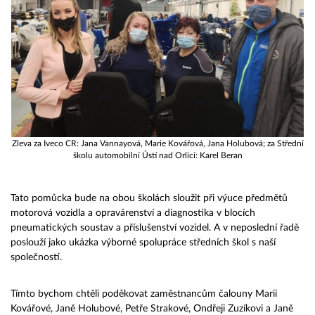
Zleva za Iveco CR: Jana Vannayová, Marie Kovářová, Jana Holubová; za Střední
školu automobilní Ústí nad Orlicí: Karel Beran
Tato pomůcka bude na obou školách sloužit při výuce předmětů
motorová vozidla a opravárenství a diagnostika v blocích
pneumatických soustav a příslušenství vozidel. A v neposlední řadě
poslouží jako ukázka výborné spolupráce středních škol s naší
společností.
Tímto bychom chtěli poděkovat zaměstnancům čalouny Marii
Kovářové, Janě Holubové, Petře Strakové, Ondřeji Zuzíkovi a Janě