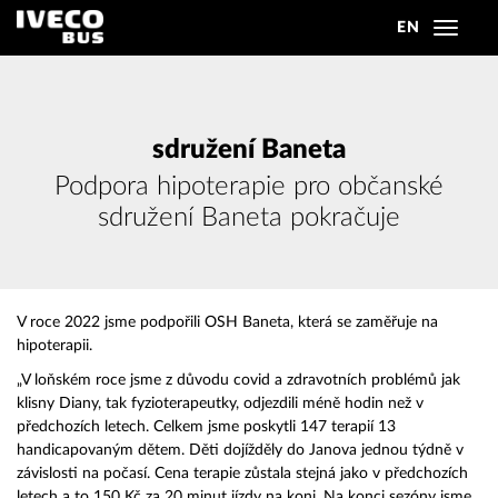
EN
Toggle
navigat
sdružení Baneta
Podpora hipoterapie pro občanské
sdružení Baneta pokračuje
V roce 2022 jsme podpořili OSH Baneta, která se zaměřuje na
hipoterapii.
„V loňském roce jsme z důvodu covid a zdravotních problémů jak
klisny Diany, tak fyzioterapeutky, odjezdili méně hodin než v
předchozích letech. Celkem jsme poskytli 147 terapií 13
handicapovaným dětem. Děti dojížděly do Janova jednou týdně v
závislosti na počasí. Cena terapie zůstala stejná jako v předchozích
letech a to 150 Kč za 20 minut jízdy na koni. Na konci sezóny jsme