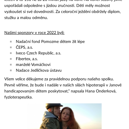
uspořádali odpoledne s jízdou zručnosti. Děti měly možnost
vyzkoušet si své dovednosti. Za celoroční ježdění obdržely diplom,
stužku a malou odměnu.
Našimi sponzory v roce 2022 byli:
Nadační fond Pomozme dětem žít lépe
ČEPS, a.s.
Iveco Czech Republic, a.s.
Fibertex, a.s.
manželé Vomáčkovi
Nadace Jedličkova ústavu
Všem velice děkujeme za pravidelnou podporu našeho spolku.
Pevně věříme, že bude i nadále v našich silách hipoterapii v Janově
handicapovaným dětem poskytovat,“ napsala Hana Onderková,
fyzioterapeutka.