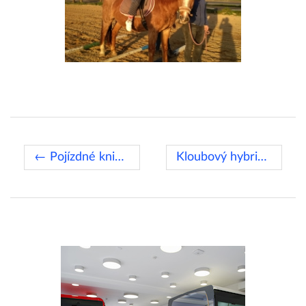
← Pojízdné knihovny pro Chorvatsko
Kloubový hybridní Urbanway →