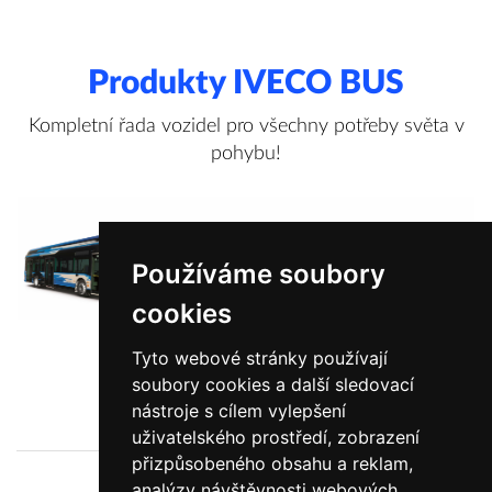
Produkty IVECO BUS
Kompletní řada vozidel pro všechny potřeby světa v
pohybu!
Používáme soubory
cookies
Tyto webové stránky používají
soubory cookies a další sledovací
Zobrazit více informací
nástroje s cílem vylepšení
uživatelského prostředí, zobrazení
přizpůsobeného obsahu a reklam,
analýzy návštěvnosti webových
O nás
Novinky