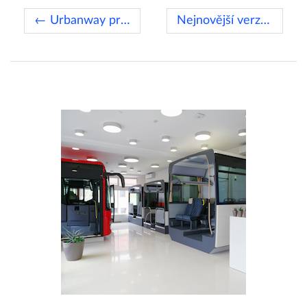
← Urbanway pro město Martin
Nejnovější verze IVECO Daily →