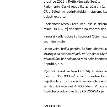
prosince 2025 v Rytířském sále Senátu
Parlamentu České republiky za účasti výz
ČR a Středním podnikatelským stavem, která
oblasti exportu.
Společnost Iveco Czech Republic se síd
minibusů DAILY
)
dodaných na Pobřeží slon
Firma si vedla dobře i v kategorii Objem ex
sedmém místě.
„Jsme velmi hrdí a poctěni, že jsme obdrželi 
strategie do našeho závodu ve Vysokém Mýtě
zákazníkům, bez ohledu na zemi nebo kontinent,
Republic, a. s.
Výrobní závod ve Vysokém Mýtě, který letos
2
plochou 355 000 m
a roční výrobní kap
největších autobusových výrobních závo
zaměstnání více než 4 400 lidem. V roce 
úspěchu produktové řady CROSSWAY je nyní
IVECO BUS