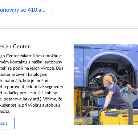
← Nový úspěch IVECO BUS na Pobřeží slonoviny se 410 autobusy,
sign Center
ign Center zákazníkům umožňuje
ímém kontaktu s našimi autobusy
kteří se podílí na jejich výrobě. Bus
enter je živým katalogem
h materiálů, kde je možné
t a porovnat jednotlivé segmenty
ad sedačky pro cestující, kabiny
e, potahové látky atd.). Věříme, že
kušenost je při výběru autobusu
ežitá.
azit