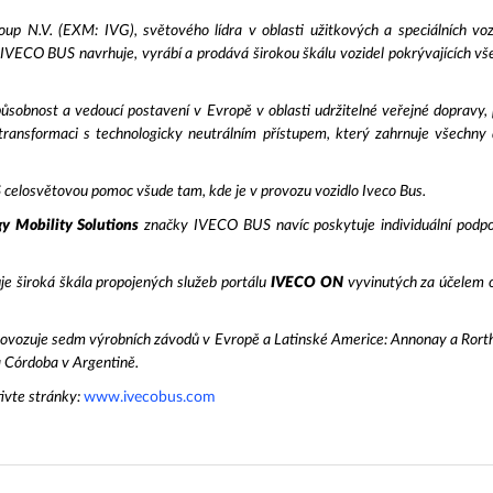
p N.V. (EXM: IVG), světového lídra v oblasti užitkových a speciálních vozi
 IVECO BUS navrhuje, vyrábí a prodává širokou škálu vozidel pokrývajících vš
obnost a vedoucí postavení v Evropě v oblasti udržitelné veřejné dopravy
transformaci s technologicky neutrálním přístupem, který zahrnuje všechny d
S celosvětovou pomoc všude tam, kde je v provozu vozidlo Iveco Bus.
y Mobility Solutions
značky IVECO BUS navíc poskytuje individuální podporu
 široká škála propojených služeb portálu
IVECO ON
vyvinutých za účelem o
rovozuje sedm výrobních závodů v Evropě a Latinské Americe: Annonay a Rorth
i a Córdoba v Argentině.
ivte stránky:
www.ivecobus.com