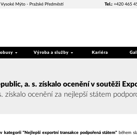
Vysoké Mýto - Pražské Předměstí
Tel.:
+420 465 4
tobusy
Výroba a služby
Kariéra
Gal
ublic, a. s. získalo ocenění v soutěži Ex
s. získalo ocenění za nejlepší státem podpor
í
v kategorii "
Nejlepší exportní transakce podpořená státem
"
během sla