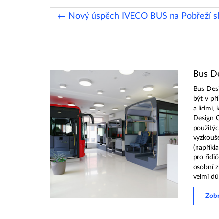
Bus De
Bus Des
být v př
a lidmi, 
Design C
použitýc
vyzkouše
(napříkl
pro řidič
osobní z
velmi důl
Zobr