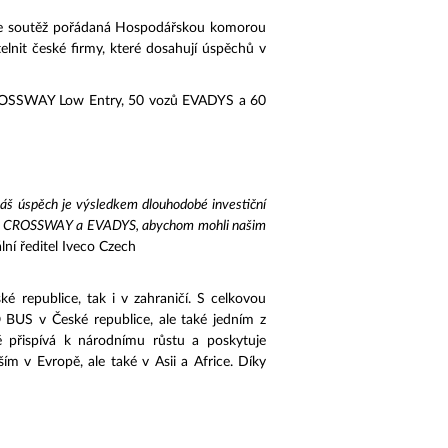
u je soutěž pořádaná Hospodářskou komorou
elnit české firmy, které dosahují úspěchů v
CROSSWAY Low Entry, 50 vozů EVADYS a 60
 Náš úspěch je výsledkem dlouhodobé investiční
 řad CROSSWAY a EVADYS, abychom mohli našim
lní ředitel Iveco Czech
ké republice, tak i v zahraničí. S celkovou
BUS v České republice, ale také jedním z
 přispívá k národnímu růstu a poskytuje
 v Evropě, ale také v Asii a Africe. Díky