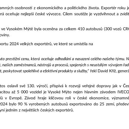
namných osobností z ekonomického a politického života. Exportér rok
 oceňuje nejlepší české vývozce. Cílem soutěže je vyzdvihnout a zvidit
lem ve Vysokém Mýtě byla oceněna za celkem 410 autobusů (300 vozů 
oviny.
portu 2024 velkých exportérů, ve které se umístila na
tuto prestižní cenu, která oceňuje odhodlání a nasazení celého našeho týmu.
, našich zaměstnanců, nástrojů a procesů, spojených s neustálým vývojem
 poskytovat spolehlivé a efektivní produkty a služby,“
řekl David Kříž, generá
 oslavil své 130. výročí, přispívá k rozvoji veřejné dopravy jak v Čes
acitou až 5 000 vozidel je Vysoké Mýto nejen hlavním závodem IVECO 
dů v Evropě. Závod hraje klíčovou roli v české ekonomice, významně
2024 bylo 90 % vyrobených autobusů exportováno do 25 zemí, především
 jedním z největších českých exportérů.