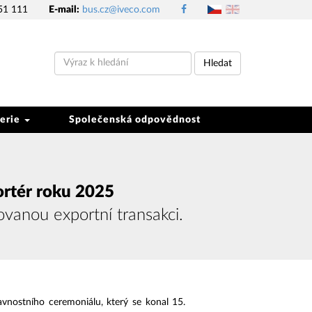
51 111
E-mail:
bus.cz@iveco.com
Hledat
erie
Společenská odpovědnost
portér roku 2025
ovanou exportní transakci.
vnostního ceremoniálu, který se konal 15.