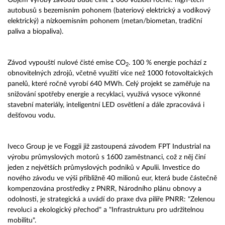
Objem výroby závodu bude činit 1 000 vozidel ročně: high-tech
autobusů s bezemisním pohonem (bateriový elektrický a vodíkový
elektrický) a nízkoemisním pohonem (metan/biometan, tradiční
paliva a biopaliva).
Závod vypouští nulové čisté emise CO
. 100 % energie pochází z
2
obnovitelných zdrojů, včetně využití více než 1000 fotovoltaických
panelů, které ročně vyrobí 640 MWh. Celý projekt se zaměřuje na
snižování spotřeby energie a recyklaci, využívá vysoce výkonné
stavební materiály, inteligentní LED osvětlení a dále zpracovává i
dešťovou vodu.
Iveco Group je ve Foggii již zastoupená závodem FPT Industrial na
výrobu průmyslových motorů s 1600 zaměstnanci, což z něj činí
jeden z největších průmyslových podniků v Apulii. Investice do
nového závodu ve výši přibližně 40 milionů eur, která bude částečně
kompenzována prostředky z PNRR, Národního plánu obnovy a
odolnosti, je strategická a uvádí do praxe dva pilíře PNRR: "Zelenou
revoluci a ekologický přechod" a "Infrastrukturu pro udržitelnou
mobilitu".