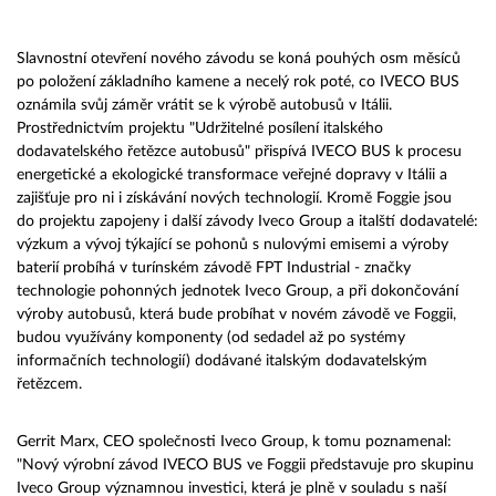
Slavnostní otevření nového závodu se koná pouhých osm měsíců
po položení základního kamene a necelý rok poté, co IVECO BUS
oznámila svůj záměr vrátit se k výrobě autobusů v Itálii.
Prostřednictvím projektu "Udržitelné posílení italského
dodavatelského řetězce autobusů" přispívá IVECO BUS k procesu
energetické a ekologické transformace veřejné dopravy v Itálii a
zajišťuje pro ni i získávání nových technologií. Kromě Foggie jsou
do projektu zapojeny i další závody Iveco Group a italští dodavatelé:
výzkum a vývoj týkající se pohonů s nulovými emisemi a výroby
baterií probíhá v turínském závodě FPT Industrial - značky
technologie pohonných jednotek Iveco Group, a při dokončování
výroby autobusů, která bude probíhat v novém závodě ve Foggii,
budou využívány komponenty (od sedadel až po systémy
informačních technologií) dodávané italským dodavatelským
řetězcem.
Gerrit Marx, CEO společnosti Iveco Group, k tomu poznamenal:
"Nový výrobní závod IVECO BUS ve Foggii představuje pro skupinu
Iveco Group významnou investici, která je plně v souladu s naší