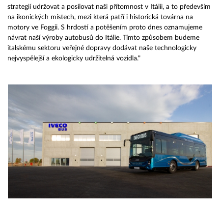
strategií udržovat a posilovat naši přítomnost v Itálii, a to především
na ikonických místech, mezi která patří i historická továrna na
motory ve Foggii. S hrdostí a potěšením proto dnes oznamujeme
návrat naší výroby autobusů do Itálie. Tímto způsobem budeme
italskému sektoru veřejné dopravy dodávat naše technologicky
nejvyspělejší a ekologicky udržitelná vozidla."