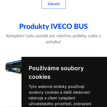
Zobrazit
Produkty IVECO BUS
Kompletní řada vozidel pro všechny potřeby světa v
pohybu!
Používáme soubory
cookies
Tyto webové stránky používají
soubory cookies a další sledovací
Zobrazit více informací
nástroje s cílem vylepšení
uživatelského prostředí, zobrazení