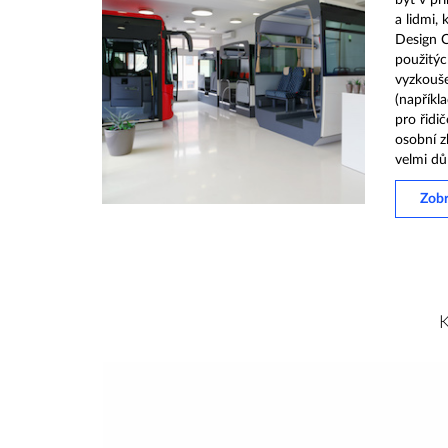
být v př
a lidmi, 
Design C
použitýc
vyzkouše
(napříkl
pro řidič
osobní z
velmi důl
Zobr
K