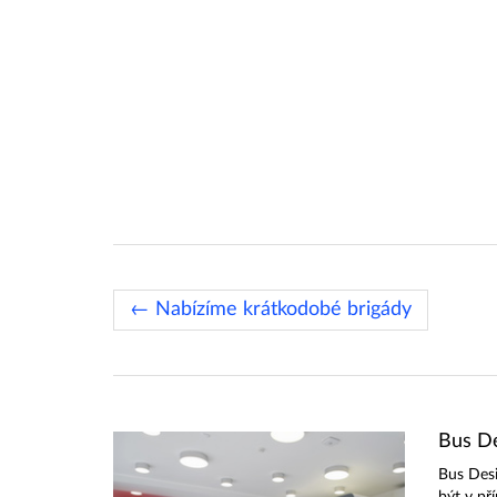
← Nabízíme krátkodobé brigády
Bus De
Bus Des