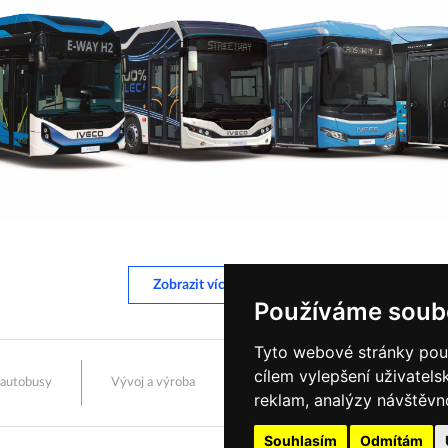
Zobrazit více informací
Používáme soub
Tyto webové stránky použí
cílem vylepšení uživatel
 autobusy
Vývoj a výroba
Prodej a servis
Karié
reklam, analýzy návštěvno
Souhlasím
Odmítám