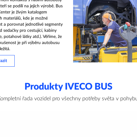
ímém kontaktu s našimi autobusy
kteří se podílí na jejich výrobě. Bus
enter je živým katalogem
h materiálů, kde je možné
t a porovnat jednotlivé segmenty
ad sedačky pro cestující, kabiny
e, potahové látky atd.). Věříme, že
kušenost je při výběru autobusu
ežitá.
azit
Produkty IVECO BUS
ompletní řada vozidel pro všechny potřeby světa v pohyb