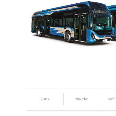
O nás
Novinky
Naše