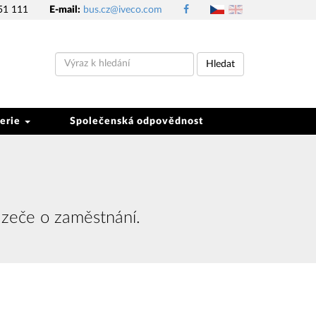
51 111
E-mail:
bus.cz@iveco.com
Hledat
erie
Společenská odpovědnost
zeče o zaměstnání.