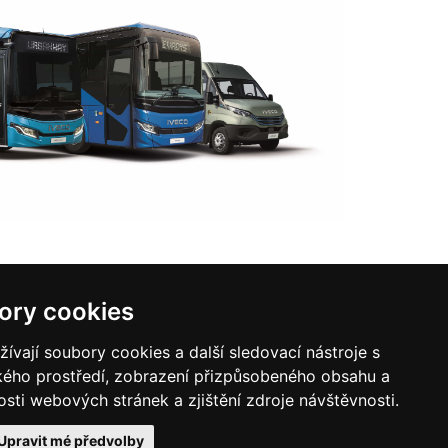
ory cookies
vají soubory cookies a další sledovací nástroje s
ského prostředí, zobrazení přizpůsobeného obsahu a
Ochrana osobních
ra
Kontakty
údajů
sti webových stránek a zjištění zdroje návštěvnosti.
Upravit mé předvolby