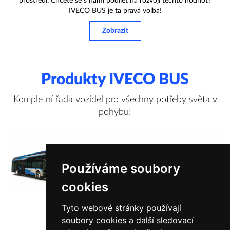
prostředí. Chcete se s námi podílet na rozvoji těchto hodnot?
IVECO BUS je ta pravá volba!
Zobrazit
Produkty IVECO BUS
Kompletní řada vozidel pro všechny potřeby světa v
pohybu!
Používáme soubory
cookies
Tyto webové stránky používají
soubory cookies a další sledovací
Zobrazit více informací