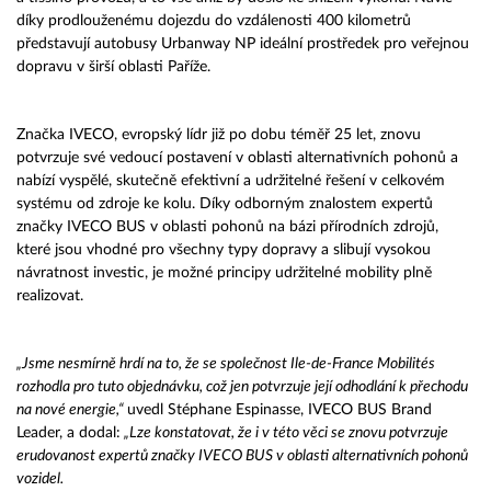
díky prodlouženému dojezdu do vzdálenosti 400 kilometrů
představují autobusy Urbanway NP ideální prostředek pro veřejnou
dopravu v širší oblasti Paříže.
Značka IVECO, evropský lídr již po dobu téměř 25 let, znovu
potvrzuje své vedoucí postavení v oblasti alternativních pohonů a
nabízí vyspělé, skutečně efektivní a udržitelné řešení v celkovém
systému od zdroje ke kolu. Díky odborným znalostem expertů
značky IVECO BUS v oblasti pohonů na bázi přírodních zdrojů,
které jsou vhodné pro všechny typy dopravy a slibují vysokou
návratnost investic, je možné principy udržitelné mobility plně
realizovat.
„Jsme nesmírně hrdí na to, že se společnost Ile-de-France Mobilités
rozhodla pro tuto objednávku, což jen potvrzuje její odhodlání k přechodu
na nové energie,“
uvedl Stéphane Espinasse, IVECO BUS Brand
Leader, a dodal:
„Lze konstatovat, že i v této věci se znovu potvrzuje
erudovanost expertů značky IVECO BUS v oblasti alternativních pohonů
vozidel.