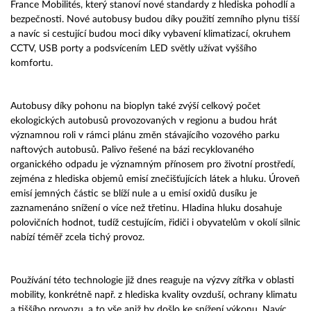
France Mobilités, který stanoví nové standardy z hlediska pohodlí a
bezpečnosti. Nové autobusy budou díky použití zemního plynu tišší
a navíc si cestující budou moci díky vybavení klimatizací, okruhem
CCTV, USB porty a podsvícením LED světly užívat vyššího
komfortu.
Autobusy díky pohonu na bioplyn také zvýší celkový počet
ekologických autobusů provozovaných v regionu a budou hrát
významnou roli v rámci plánu změn stávajícího vozového parku
naftových autobusů. Palivo řešené na bázi recyklovaného
organického odpadu je významným přínosem pro životní prostředí,
zejména z hlediska objemů emisí znečišťujících látek a hluku. Úroveň
emisí jemných částic se blíží nule a u emisí oxidů dusíku je
zaznamenáno snížení o více než třetinu. Hladina hluku dosahuje
polovičních hodnot, tudíž cestujícím, řidiči i obyvatelům v okolí silnic
nabízí téměř zcela tichý provoz.
Používání této technologie již dnes reaguje na výzvy zítřka v oblasti
mobility, konkrétně např. z hlediska kvality ovzduší, ochrany klimatu
a tiššího provozu, a to vše aniž by došlo ke snížení výkonu. Navíc