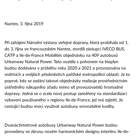
Nantes, 3. října 2019
Při zahájení Národní výstavy veřejné dopravy, která probíhala od 1.
do 3. října ve francouzském Nantes, stvrdili zástupci IVECO BUS,
CATP a Ile-de-France Mobilités objednávku na 409 autobusů
Urbanway Natural Power. Tato vozidla s pohonem na bioplyn
budou dodávána v průběhu roku 2020 a 2021 a provozována na
vnitřních a vnějších předměstích pařížské metropolitní oblasti. Je to
poprvé, kdy se zadání takové objednávky realizuje prostřednictvím
ústředního nákupního úřadu mimo síť provozovatelů hromadné
dopravy. Jedná se o zcela nový postup zaměřený na standardizaci
vybavení používaného v regionu Ile-de-France, jež má zajistit, že
cestující budou moci využívat autobusy srovnatelné kvality.
Dvanáctimetrové autobusy Urbanway Natural Power budou
provedeny ve zbrusu novém harmonickém designu interiéru Ile-de-