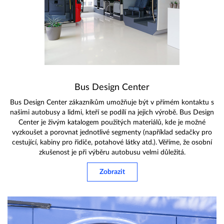
Bus Design Center
Bus Design Center zákazníkům umožňuje být v přímém kontaktu s
našimi autobusy a lidmi, kteří se podílí na jejich výrobě. Bus Design
Center je živým katalogem použitých materiálů, kde je možné
vyzkoušet a porovnat jednotlivé segmenty (například sedačky pro
cestující, kabiny pro řidiče, potahové látky atd.). Věříme, že osobní
zkušenost je při výběru autobusu velmi důležitá.
Zobrazit