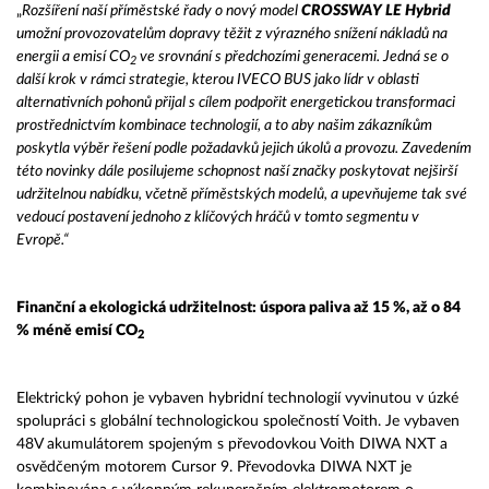
„
Rozšíření naší příměstské řady o nový model
CROSSWAY LE Hybrid
umožní provozovatelům dopravy těžit z výrazného snížení nákladů na
energii a emisí CO
ve srovnání s předchozími generacemi. Jedná se o
2
další krok v rámci strategie, kterou IVECO BUS jako lídr v oblasti
alternativních pohonů přijal s cílem podpořit energetickou transformaci
prostřednictvím kombinace technologií, a to aby našim zákazníkům
poskytla výběr řešení podle požadavků jejich úkolů a provozu. Zavedením
této novinky dále posilujeme schopnost naší značky poskytovat nejširší
udržitelnou nabídku, včetně příměstských modelů, a upevňujeme tak své
vedoucí postavení jednoho z klíčových hráčů v tomto segmentu v
Evropě.“
Finanční a ekologická udržitelnost: úspora paliva až 15 %, až o 84
% méně emisí CO
2
Elektrický pohon je vybaven hybridní technologií vyvinutou v úzké
spolupráci s globální technologickou společností Voith. Je vybaven
48V akumulátorem spojeným s převodovkou Voith DIWA NXT a
osvědčeným motorem Cursor 9. Převodovka DIWA NXT je