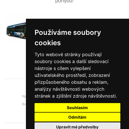
pohybu!
Používáme soubory
cookies
Tyto webové stránky používají
soubory cookies a další sledovací
Zobrazit více informací
nástroje s cílem vylepšení
uživatelského prostředí, zobrazení
přizpůsobeného obsahu a reklam,
analýzy návštěvnosti webových
O nás
Novinky
stránek a zjištění zdroje návštěvnosti.
Naše autobusy
Vývoj a výroba
Prodej a servis
Kariéra
Souhlasím
Kontakty
Ochrana osobních údajů
Odmítám
Upravit mé předvolby