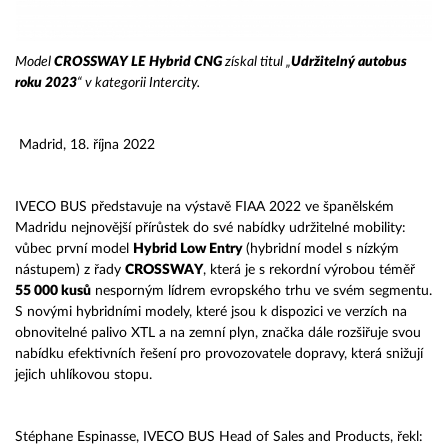
Model
CROSSWAY LE Hybrid CNG
získal titul „
Udržitelný autobus
roku 2023
“ v kategorii Intercity.
Madrid, 18. října 2022
IVECO BUS představuje na výstavě FIAA 2022 ve španělském
Madridu nejnovější přírůstek do své nabídky udržitelné mobility:
vůbec první model
Hybrid Low Entry
(hybridní model s nízkým
nástupem) z řady
CROSSWAY
, která je s rekordní výrobou téměř
55 000 kusů
nesporným lídrem evropského trhu ve svém segmentu.
S novými hybridními modely, které jsou k dispozici ve verzích na
obnovitelné palivo XTL a na zemní plyn, značka dále rozšiřuje svou
nabídku efektivních řešení pro provozovatele dopravy, která snižují
jejich uhlíkovou stopu.
Stéphane Espinasse, IVECO BUS Head of Sales and Products, řekl: