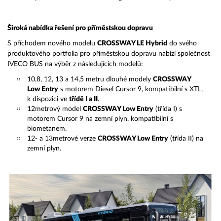
Široká nabídka řešení pro příměstskou dopravu
S příchodem nového modelu
CROSSWAY LE Hybrid
do svého
produktového portfolia pro příměstskou dopravu nabízí společnost
IVECO BUS na výběr z následujících modelů:
10,8, 12, 13 a 14,5 metru dlouhé modely
CROSSWAY
Low Entry
s motorem Diesel Cursor 9, kompatibilní s XTL,
k dispozici ve
třídě I a II
.
12metrový model
CROSSWAY Low Entry
(třída I) s
motorem Cursor 9 na zemní plyn, kompatibilní s
biometanem.
12- a 13metrové verze
CROSSWAY Low Entry
(třída II) na
zemní plyn.