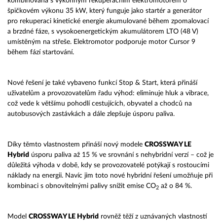
kombinována s výkonným rekuperačním elektromotorem o
špičkovém výkonu 35 kW, který funguje jako startér a generátor
pro rekuperaci kinetické energie akumulované během zpomalovací
a brzdné fáze, s vysokoenergetickým akumulátorem LTO (48 V)
umístěným na střeše. Elektromotor podporuje motor Cursor 9
během fází startování.
Nové řešení je také vybaveno funkcí Stop & Start, která přináší
uživatelům a provozovatelům řadu výhod: eliminuje hluk a vibrace,
což vede k většímu pohodlí cestujících, obyvatel a chodců na
autobusových zastávkách a dále zlepšuje úsporu paliva.
Díky těmto vlastnostem přináší nový modele
CROSSWAY LE
Hybrid
úsporu paliva až 15 % ve srovnání s nehybridní verzí – což je
důležitá výhoda v době, kdy se provozovatelé potýkají s rostoucími
náklady na energii. Navíc jim toto nové hybridní řešení umožňuje při
kombinaci s obnovitelnými palivy snížit emise CO
až o 84 %.
2
Model
CROSSWAY LE Hybrid
rovněž těží z uznávaných vlastností