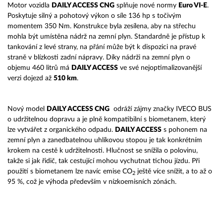
Motor vozidla
DAILY ACCESS CNG
splňuje nové normy
Euro VI-E
.
Poskytuje silný a pohotový výkon o síle 136 hp s točivým
momentem 350 Nm. Konstrukce byla zesílena, aby na střechu
mohla být umístěna nádrž na zemní plyn. Standardně je přístup k
tankování z levé strany, na přání může být k dispozici na pravé
straně v blízkosti zadní nápravy. Díky nádrži na zemní plyn o
objemu 460 litrů má
DAILY ACCESS
ve své nejoptimalizovanější
verzi dojezd až
510 km
.
Nový model
DAILY ACCESS CNG
odráží zájmy značky IVECO BUS
o udržitelnou dopravu a je plně kompatibilní s biometanem, který
lze vytvářet z organického odpadu.
DAILY ACCESS
s pohonem na
zemní plyn a zanedbatelnou uhlíkovou stopou je tak konkrétním
krokem na cestě k udržitelnosti. Hlučnost se snížila o polovinu,
takže si jak řidič, tak cestující mohou vychutnat tichou jízdu. Při
použití s biometanem lze navíc emise CO
ještě více snížit, a to až o
2
95 %, což je výhoda především v nízkoemisních zónách.