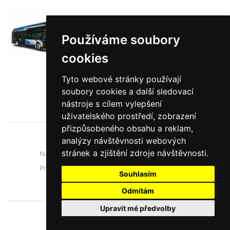
Používáme soubory
cookies
Tyto webové stránky používají
soubory cookies a další sledovací
Zobrazit více informací
nástroje s cílem vylepšení
uživatelského prostředí, zobrazení
přizpůsobeného obsahu a reklam,
analýzy návštěvnosti webových
O nás
Novinky
stránek a zjištění zdroje návštěvnosti.
Naše autobusy
Vývoj a výroba
Prodej a servis
Kariéra
Souhlasím
Kontakty
Ochrana osobních údajů
Odmítám
Upravit mé předvolby