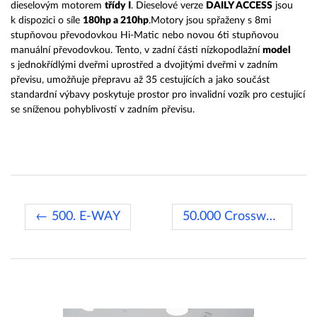
dieselovým motorem
třídy I
. Dieselové verze
DAILY ACCESS
jsou
k dispozici o síle
180hp a 210hp
.Motory jsou spřaženy s 8mi
stupňovou převodovkou Hi-Matic nebo novou 6ti stupňovou
manuální převodovkou. Tento, v zadní části nízkopodlažní
model
s jednokřídlými dveřmi uprostřed a dvojitými dveřmi v zadním
převisu, umožňuje přepravu až 35 cestujících a jako součást
standardní výbavy poskytuje prostor pro invalidní vozík pro cestující
se sníženou pohyblivostí v zadním převisu.
← 500. E-WAY
50.000 Crossway z Vysokého Mýta →