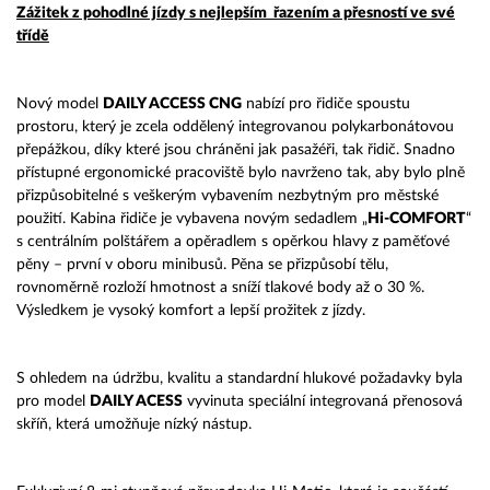
Zážitek z pohodlné jízdy s nejlepším řazením a přesností ve své
třídě
Nový model
DAILY ACCESS CNG
nabízí pro řidiče spoustu
prostoru, který je zcela oddělený integrovanou polykarbonátovou
přepážkou, díky které jsou chráněni jak pasažéři, tak řidič. Snadno
přístupné ergonomické pracoviště bylo navrženo tak, aby bylo plně
přizpůsobitelné s veškerým vybavením nezbytným pro městské
použití. Kabina řidiče je vybavena novým sedadlem „
Hi-COMFORT
“
s centrálním polštářem a opěradlem s opěrkou hlavy z paměťové
pěny – první v oboru minibusů. Pěna se přizpůsobí tělu,
rovnoměrně rozloží hmotnost a sníží tlakové body až o 30 %.
Výsledkem je vysoký komfort a lepší prožitek z jízdy.
S ohledem na údržbu, kvalitu a standardní hlukové požadavky byla
pro model
DAILY ACESS
vyvinuta speciální integrovaná přenosová
skříň, která umožňuje nízký nástup.