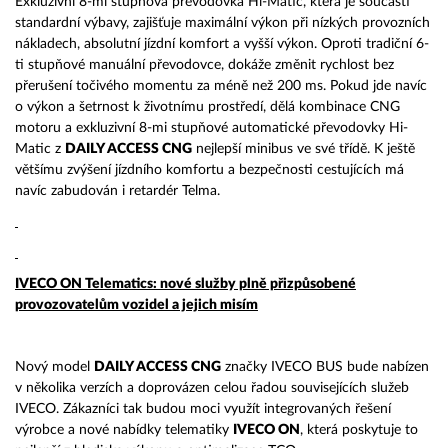
Exkluzivní 8-mi stupňová převodovka Hi-Matic, která je součástí
standardní výbavy, zajišťuje maximální výkon při nízkých provozních
nákladech, absolutní jízdní komfort a vyšší výkon. Oproti tradiční 6-
ti stupňové manuální převodovce, dokáže změnit rychlost bez
přerušení točivého momentu za méně než 200 ms. Pokud jde navíc
o výkon a šetrnost k životnímu prostředí, dělá kombinace CNG
motoru a exkluzivní 8-mi stupňové automatické převodovky Hi-
Matic z
DAILY ACCESS CNG
nejlepší minibus ve své třídě. K ještě
většímu zvýšení jízdního komfortu a bezpečnosti cestujících má
navíc zabudován i retardér Telma.
IVECO ON Telematics: nové služby plně přizpůsobené
provozovatelům vozidel a jejich misím
Nový model
DAILY ACCESS CNG
značky IVECO BUS bude nabízen
v několika verzích a doprovázen celou řadou souvisejících služeb
IVECO. Zákazníci tak budou moci využít integrovaných řešení
výrobce a nové nabídky telematiky
IVECO ON
, která poskytuje to