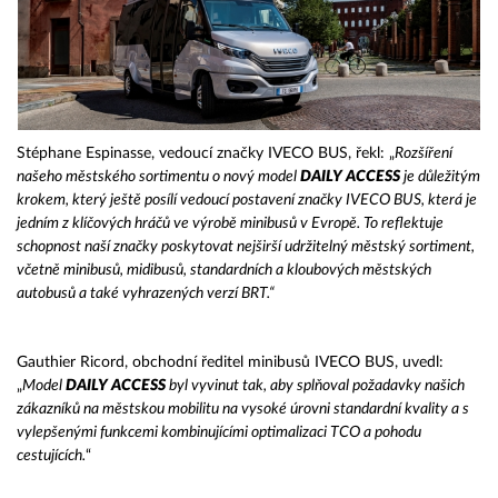
Stéphane Espinasse, vedoucí značky IVECO BUS, řekl: „
Rozšíření
našeho městského sortimentu o nový model
DAILY ACCESS
je důležitým
krokem, který ještě posílí vedoucí postavení značky IVECO BUS, která je
jedním z klíčových hráčů ve výrobě minibusů v Evropě. To reflektuje
schopnost naší značky poskytovat nejširší udržitelný městský sortiment,
včetně minibusů, midibusů, standardních a kloubových městských
autobusů a také vyhrazených verzí BRT
.“
Gauthier Ricord, obchodní ředitel minibusů IVECO BUS, uvedl:
„
Model
DAILY ACCESS
byl vyvinut tak, aby splňoval požadavky našich
zákazníků na městskou mobilitu na vysoké úrovni standardní kvality a s
vylepšenými funkcemi kombinujícími optimalizaci TCO a pohodu
cestujících.
“