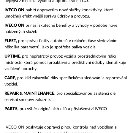
nejlepší z hlediska výkonu a optimalizace TCO.
IVECO ON
nabízí dopravcům nové služby konektivity, které
umožňují efektivnější správu údržby a provozu.
IVECO ON
přináší skutečné benefity a výhody v podobě nově
nabízených služeb:
FLEET,
pro správu flotily autobusů v reálném čase sledováním
několika parametrů, jako je spotřeba paliva vozidla.
UPTIME,
pro nepřetržitý provoz vozidla prostřednictvím řídicí
místnosti, která pomocí proaktivní a prediktivní údržby identifikuje
vzdálené poruchy.
CARE,
pro klid zákazníků díky specifickému sledování a reportování
vozidel.
REPAIR & MAINTENANCE,
pro specializovanou asistenci dle
servisní smlouvy zákazníka.
PARTS,
pro výběr originálních dílů a příslušenství IVECO
IVECO ON poskytuje dopravci plnou kontrolu nad vozidlem a