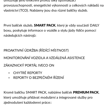
umožňuje jeho efektivní provoz díky optimalizaci
provozuschopnosti, energetické výkonnosti a celkových nákladů na
vlastnictví (TCO). Nabízeny jsou dva různé balíčky služeb.
První balíček služeb,
SMART PACK
, který je vždy součástí DAILY
boxu, poskytuje informace o vozidle a stylu jízdy řidiče pomocí
následujících nástrojů:
PROAKTIVNÍ ÚDRŽBA (ŘÍDÍCÍ MÍSTNOST)
MONITOROVÁNÍ VOZIDLA A VZDÁLENÁ ASISTENCE
ZÁKAZNICKÝ PORTÁL IVECO ON
CHYTRÉ REPORTY
REPORTY O BEZPEČNÉM ŘÍZENÍ
Kromě balíčku SMART PACK, nabízíme balíček
PREMIUM PACK
,
který umožňuje přidávat modulární a integrované služby pro
zjednodušení každodenní práce::