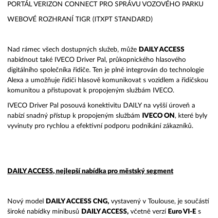
PORTÁL VERIZON CONNECT PRO SPRÁVU VOZOVÉHO PARKU
WEBOVÉ ROZHRANÍ TIGR (ITXPT STANDARD)
Nad rámec všech dostupných služeb, může
DAILY ACCESS
nabídnout také IVECO Driver Pal, průkopnického hlasového
digitálního společníka řidiče. Ten je plně integrován do technologie
Alexa a umožňuje řidiči hlasově komunikovat s vozidlem a řidičskou
komunitou a přistupovat k propojeným službám IVECO.
IVECO Driver Pal posouvá konektivitu DAILY na vyšší úroveň a
nabízí snadný přístup k propojeným službám
IVECO ON
, které byly
vyvinuty pro rychlou a efektivní podporu podnikání zákazníků.
DAILY ACCESS
, nejlepší nabídka pro městský segment
Nový model
DAILY ACCESS CNG,
vystavený v Toulouse, je součástí
široké nabídky minibusů
DAILY ACCESS,
včetně verzí
Euro VI-E
s