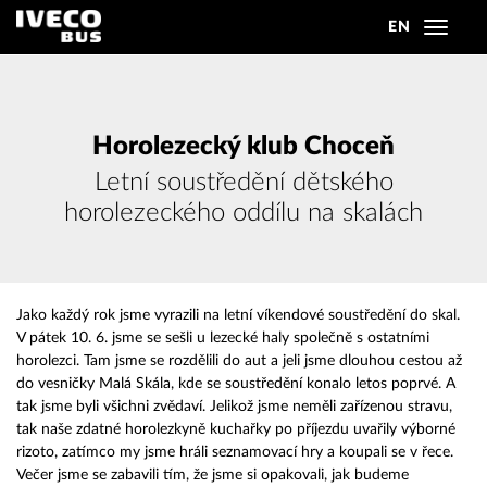
EN
Toggle
navigat
Horolezecký klub Choceň
Letní soustředění dětského
horolezeckého oddílu na skalách
Jako každý rok jsme vyrazili na letní víkendové soustředění do skal.
V pátek 10. 6. jsme se sešli u lezecké haly společně s ostatními
horolezci. Tam jsme se rozdělili do aut a jeli jsme dlouhou cestou až
do vesničky Malá Skála, kde se soustředění konalo letos poprvé. A
tak jsme byli všichni zvědaví. Jelikož jsme neměli zařízenou stravu,
tak naše zdatné horolezkyně kuchařky po příjezdu uvařily výborné
rizoto, zatímco my jsme hráli seznamovací hry a koupali se v řece.
Večer jsme se zabavili tím, že jsme si opakovali, jak budeme