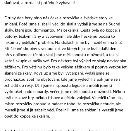
slaňovat, a rozdali si potřebné vybavení.
Druhý den brzy ráno nás čekala rozcvička a švédské stoly ke
snídani. Poté jsme si sbalili věci do skal a vydali jsme se na Suché
skály, které jsou dominantou Maloskalska. Cesta byla do kopce, s
batohy, těžkými lany a vybavením, ale díky hezkému počasí to
nikomu „nedělalo“ problém. Na skalách jsme byli rozděleni na 3 až
5ti členné skupiny s vedoucími, ve kterých jsme lezli i další den. I
přes oblíbenost těchto skal jsme měli spoustu možností, a tak si
každá skupinka našla své. Pro některé byl výhled ze skály nevšedním
zážitkem. Pro většinu bylo také velkým zážitkem si poprvé vyzkoušet
slanění ze skály. Když už jsme byli vyčerpaní, vydali jsme se
procházkou zpět na ubytování, kde jsme vydechli a pak jsme se šli
zchladit do řeky. Užili jsme si spoustu legrace a mohli jsme si
vyzkoušet paddleboardy. Večer jsme měli spoustu možností. Někdo
hrál deskové hry, někdo frisbee a někdo volejbal. V neděli ráno nás
místo rozcvičky probudila radost z toho, že rozcvička nebude, ale
museli jsme si jít zabalit věci. Posilnili jsme se snídaní a vyrazili jsme
opět do kopce ke skalám.