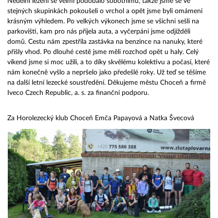
Nedělní lezení se velmi podobalo sobotnímu, takže jsme se ve
stejných skupinkách pokoušeli o vrchol a opět jsme byli omámeni
krásným výhledem. Po velkých výkonech jsme se všichni sešli na
parkovišti, kam pro nás přijela auta, a vyčerpáni jsme odjížděli
domů. Cestu nám zpestřila zastávka na benzince na nanuky, které
přišly vhod. Po dlouhé cestě jsme měli rozchod opět u haly. Celý
víkend jsme si moc užili, a to díky skvělému kolektivu a počasí, které
nám konečně vyšlo a nepršelo jako předešlé roky. Už teď se těšíme
na další letní lezecké soustředění. Děkujeme městu Choceň a firmě
Iveco Czech Republic, a. s. za finanční podporu.
Za Horolezecký klub Choceň Emča Papayová a Natka Švecová