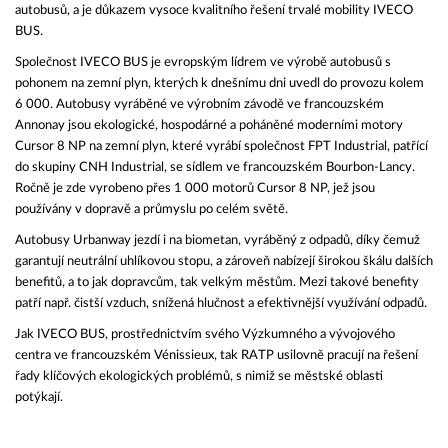
autobusů, a je důkazem vysoce kvalitního řešení trvalé mobility IVECO
BUS.
Společnost IVECO BUS je evropským lídrem ve výrobě autobusů s
pohonem na zemní plyn, kterých k dnešnímu dni uvedl do provozu kolem
6 000. Autobusy vyráběné ve výrobním závodě ve francouzském
Annonay jsou ekologické, hospodárné a poháněné moderními motory
Cursor 8 NP na zemní plyn, které vyrábí společnost FPT Industrial, patřící
do skupiny CNH Industrial, se sídlem ve francouzském Bourbon-Lancy.
Ročně je zde vyrobeno přes 1 000 motorů Cursor 8 NP, jež jsou
používány v dopravě a průmyslu po celém světě.
Autobusy Urbanway jezdí i na biometan, vyráběný z odpadů, díky čemuž
garantují neutrální uhlíkovou stopu, a zároveň nabízejí širokou škálu dalších
benefitů, a to jak dopravcům, tak velkým městům. Mezi takové benefity
patří např. čistší vzduch, snížená hlučnost a efektivnější využívání odpadů.
Jak IVECO BUS, prostřednictvím svého Výzkumného a vývojového
centra ve francouzském Vénissieux, tak RATP usilovně pracují na řešení
řady klíčových ekologických problémů, s nimiž se městské oblasti
potýkají.