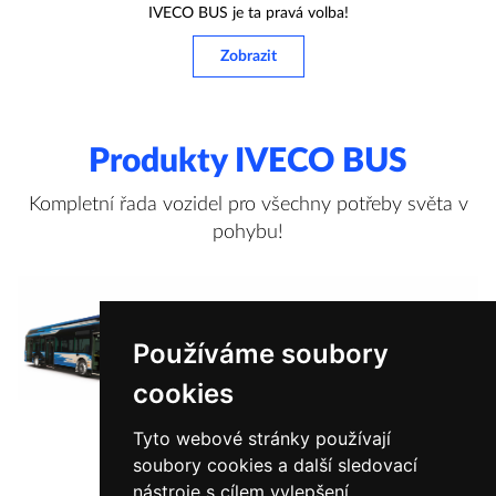
IVECO BUS je ta pravá volba!
Zobrazit
Produkty IVECO BUS
Kompletní řada vozidel pro všechny potřeby světa v
pohybu!
Používáme soubory
cookies
Tyto webové stránky používají
soubory cookies a další sledovací
Zobrazit více informací
nástroje s cílem vylepšení