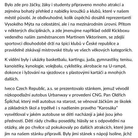
Bylo zde pro žáčky, žáky i studenty připraveno mnoho atrakcí a
zejména bohatý přehled z nabídky kroužků a klubů, které v našem
městě působí. Je obdivuhodné, kolik úspěchů dosáhli reprezentanti
Vysokého Mýta na celostátní, ale i na mezinárodním úrovni. Přitom
v některých disciplínách, a zde jmenujme například oddíl Kickboxu
vedeného naším zaměstnancem Martinem Viktorínem, se zdejší
sportovci dlouhodobě drží na špici klubů v České republice a
pravidelně získávají mistrovské tituly ve všech věkových kategoriích.
K vidění byly i ukázky basketbalu, kartingu, juda, gymnastiky, tenisu,
kanoistiky, kynologie, volejbalu, cyklistiky, akrobacie na U-rampě,
dokonce i lyžování na sjezdovce s plastovými kartáči a mnohých
dalších.
Iveco Czech Republic, a.s. se prezentovalo stánkem, jemuž vévodil
nízkopodlažní autobus Urbanway v provedení CNG. Pan Oldřich
Šplíchal, který měl autobus na starost, se věnoval žáčkům ze školek
a základních škol a trpělivě i s nadšením pravého “Karosáka”
vysvětloval v jakém autobuse se děti nacházejí a jaké jsou jeho
přednosti. Děti rády chvilku poseděly, hlásily se s odpověďmi na
otázky, ale po chvilce už pokukovaly po dalších atrakcích, které jsme
jim na našem stánku připravili. Byly jimi stánek s nápoji Isoline, jichž