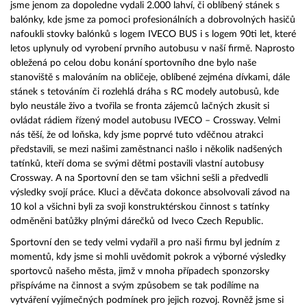
jsme jenom za dopoledne vydali 2.000 lahví, či oblíbený stánek s
balónky, kde jsme za pomoci profesionálních a dobrovolných hasičů
nafoukli stovky balónků s logem IVECO BUS i s logem 90ti let, které
letos uplynuly od vyrobení prvního autobusu v naší firmě. Naprosto
obležená po celou dobu konání sportovního dne bylo naše
stanoviště s malováním na obličeje, oblíbené zejména dívkami, dále
stánek s tetováním či rozlehlá dráha s RC modely autobusů, kde
bylo neustále živo a tvořila se fronta zájemců lačných zkusit si
ovládat rádiem řízený model autobusu IVECO – Crossway. Velmi
nás těší, že od loňska, kdy jsme poprvé tuto vděčnou atrakci
představili, se mezi našimi zaměstnanci našlo i několik nadšených
tatínků, kteří doma se svými dětmi postavili vlastní autobusy
Crossway. A na Sportovní den se tam všichni sešli a předvedli
výsledky svojí práce. Kluci a děvčata dokonce absolvovali závod na
10 kol a všichni byli za svoji konstruktérskou činnost s tatínky
odměněni batůžky plnými dárečků od Iveco Czech Republic.
Sportovní den se tedy velmi vydařil a pro naši firmu byl jedním z
momentů, kdy jsme si mohli uvědomit pokrok a výborné výsledky
sportovců našeho města, jimž v mnoha případech sponzorsky
přispíváme na činnost a svým způsobem se tak podílíme na
vytváření vyjímečných podmínek pro jejich rozvoj. Rovněž jsme si