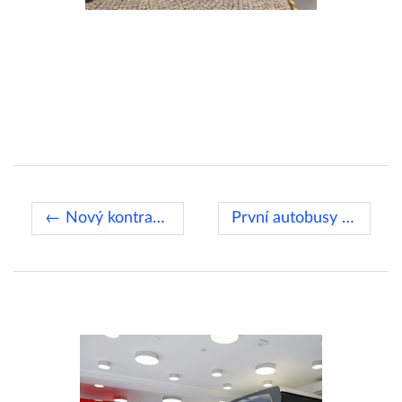
← Nový kontrakt pro Paříž
První autobusy Crossway budou jezdit v Moravskoslezském kraji →